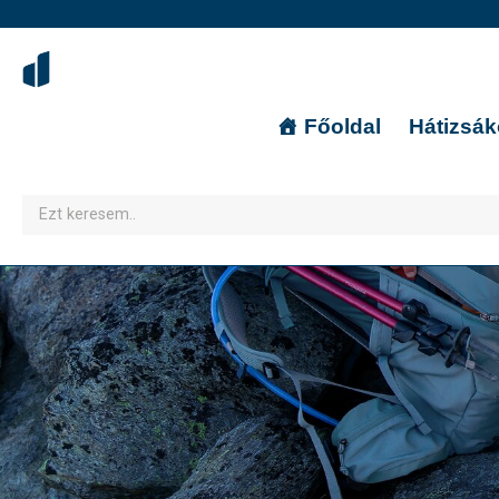
Főoldal
Hátizsá