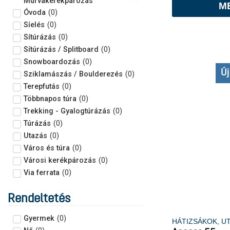
Murvakerékpározás
M
Óvoda
(
0
)
Síelés
(
0
)
Sítúrázás
(
0
)
Sítúrázás / Splitboard
(
0
)
Snowboardozás
(
0
)
Új
Sziklamászás / Boulderezés
(
0
)
Terepfutás
(
0
)
Többnapos túra
(
0
)
Trekking - Gyalogtúrázás
(
0
)
Túrázás
(
0
)
Utazás
(
0
)
Város és túra
(
0
)
Városi kerékpározás
(
0
)
Via ferrata
(
0
)
Rendeltetés
Gyermek
(
0
)
HÁTIZSÁKOK
,
U