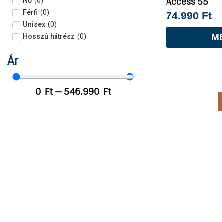
Nő
(
0
)
Access 55
Férfi
(
0
)
74.990
Ft
Unisex
(
0
)
M
Hosszú hátrész
(
0
)
Ár
0
Ft
—
546.990
Ft