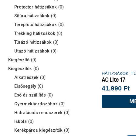
Protector hátizsákok
(
0
)
Sítúra hátizsákok
(
0
)
Terepfutó hátizsákok
(
0
)
Trekking hátizsákok
(
0
)
Túrázó hátizsákok
(
0
)
Utazó hátizsákok
(
0
)
Kiegészítő
(
0
)
Kiegészítők
(
0
)
HÁTIZSÁKOK
,
T
Alkatrészek
(
0
)
AC Lite 17
Elsősegély
(
0
)
41.990
Ft
Eső és szállítás
(
0
)
M
Gyermekhordozóhoz
(
0
)
Hidratációs rendszerek
(
0
)
Iskola
(
0
)
Kerékpáros kiegészítők
(
0
)