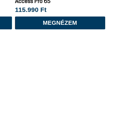
Access Pro 65
115.990
Ft
MEGNÉZEM