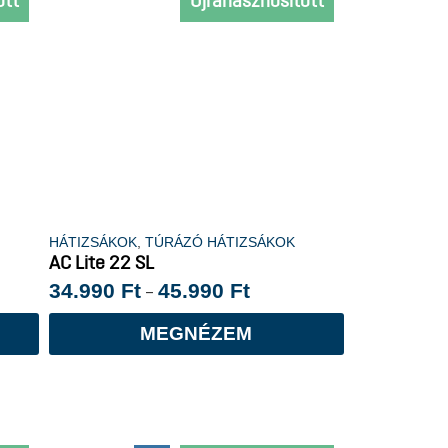
ott
Újrahasznosított
HÁTIZSÁKOK
,
TÚRÁZÓ HÁTIZSÁKOK
AC Lite 22 SL
34.990
Ft
45.990
Ft
–
MEGNÉZEM