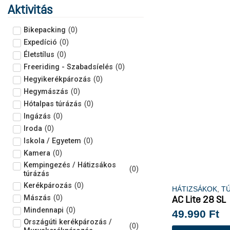
Aktivitás
Bikepacking
(
0
)
Expedíció
(
0
)
Életstílus
(
0
)
Freeriding - Szabadsíelés
(
0
)
Hegyikerékpározás
(
0
)
Hegymászás
(
0
)
Hótalpas túrázás
(
0
)
Ingázás
(
0
)
Iroda
(
0
)
Iskola / Egyetem
(
0
)
Kamera
(
0
)
Kempingezés / Hátizsákos
(
0
)
túrázás
Kerékpározás
(
0
)
HÁTIZSÁKOK
,
T
Mászás
(
0
)
AC Lite 28 SL
Mindennapi
(
0
)
49.990
Ft
Országúti kerékpározás /
(
0
)