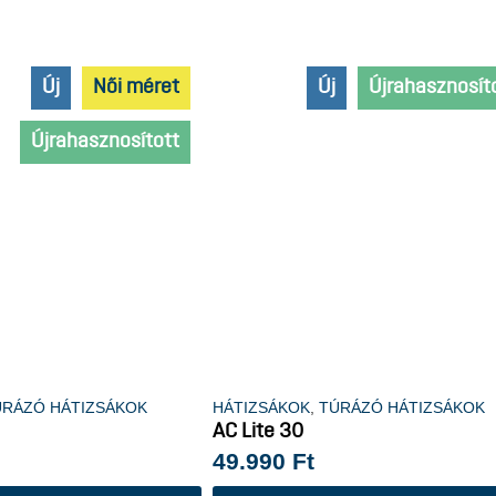
Új
Női méret
Új
Újrahasznosít
Újrahasznosított
ÚRÁZÓ HÁTIZSÁKOK
HÁTIZSÁKOK
,
TÚRÁZÓ HÁTIZSÁKOK
AC Lite 30
49.990
Ft