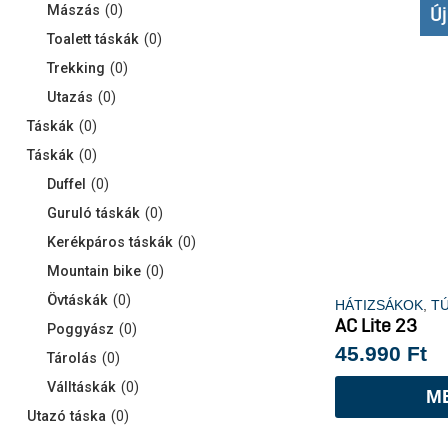
Mászás
(
0
)
Új
Toalett táskák
(
0
)
Trekking
(
0
)
Utazás
(
0
)
Táskák
(
0
)
Táskák
(
0
)
Duffel
(
0
)
Guruló táskák
(
0
)
Kerékpáros táskák
(
0
)
Mountain bike
(
0
)
Övtáskák
(
0
)
HÁTIZSÁKOK
,
T
AC Lite 23
Poggyász
(
0
)
45.990
Ft
Tárolás
(
0
)
Válltáskák
(
0
)
M
Utazó táska
(
0
)