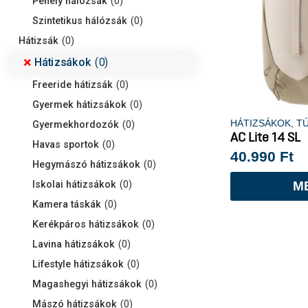
Pehely hálózsák
(
0
)
Szintetikus hálózsák
(
0
)
Hátizsák
(
0
)
Hátizsákok
(
0
)
Freeride hátizsák
(
0
)
Gyermek hátizsákok
(
0
)
HÁTIZSÁKOK
,
T
Gyermekhordozók
(
0
)
AC Lite 14 SL
Havas sportok
(
0
)
40.990
Ft
Hegymászó hátizsákok
(
0
)
Iskolai hátizsákok
(
0
)
M
Kamera táskák
(
0
)
Kerékpáros hátizsákok
(
0
)
Lavina hátizsákok
(
0
)
Lifestyle hátizsákok
(
0
)
Magashegyi hátizsákok
(
0
)
Mászó hátizsákok
(
0
)