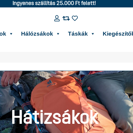
Ingyenes szállítás 25.000 Ft felett!
kok
Hálózsákok
Táskák
Kiegészítő
Hátizsákok