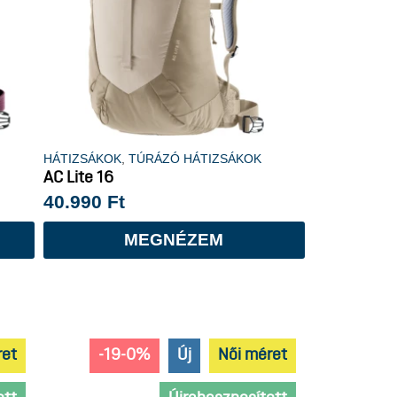
HÁTIZSÁKOK
,
TÚRÁZÓ HÁTIZSÁKOK
AC Lite 16
40.990
Ft
MEGNÉZEM
ret
-19-0%
Új
Női méret