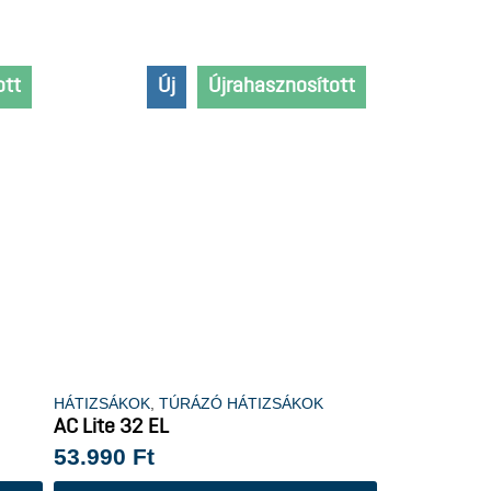
ott
Új
Újrahasznosított
Extra hosszú
HÁTIZSÁKOK
,
TÚRÁZÓ HÁTIZSÁKOK
AC Lite 32 EL
53.990
Ft