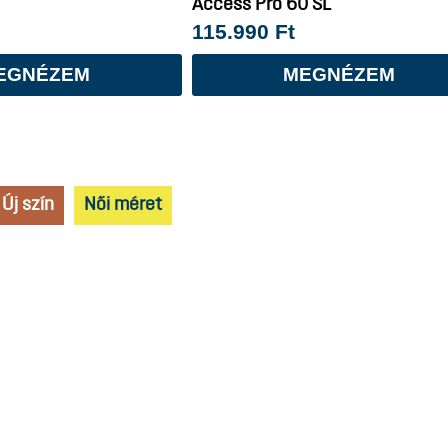
Access Pro 60 SL
115.990
Ft
EGNÉZEM
MEGNÉZEM
Új szín
Női méret