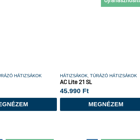
Újrahasznosít
ÚRÁZÓ HÁTIZSÁKOK
HÁTIZSÁKOK
,
TÚRÁZÓ HÁTIZSÁKOK
AC Lite 21 SL
45.990
Ft
EGNÉZEM
MEGNÉZEM