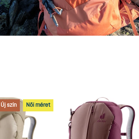
Új szín
Női méret