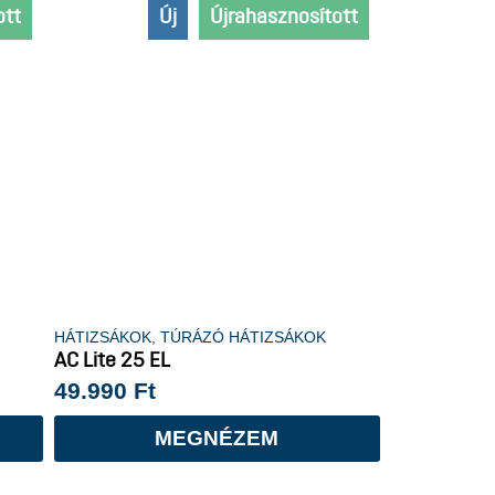
ott
Új
Újrahasznosított
Extra hosszú
HÁTIZSÁKOK
,
TÚRÁZÓ HÁTIZSÁKOK
AC Lite 25 EL
49.990
Ft
MEGNÉZEM