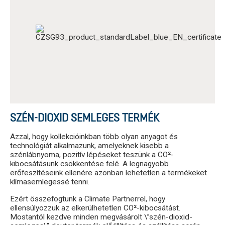
SZÉN-DIOXID SEMLEGES TERMÉK
Azzal, hogy kollekcióinkban több olyan anyagot és
technológiát alkalmazunk, amelyeknek kisebb a
szénlábnyoma, pozitív lépéseket teszünk a CO²-
kibocsátásunk csökkentése felé. A legnagyobb
erőfeszítéseink ellenére azonban lehetetlen a termékeket
klímasemlegessé tenni.
Ezért összefogtunk a Climate Partnerrel, hogy
ellensúlyozzuk az elkerülhetetlen CO²-kibocsátást.
Mostantól kezdve minden megvásárolt \”szén-dioxid-