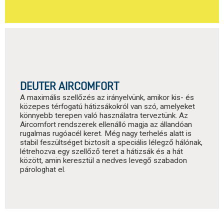
DEUTER AIRCOMFORT
A maximális szellőzés az irányelvünk, amikor kis- és
közepes térfogatú hátizsákokról van szó, amelyeket
könnyebb terepen való használatra terveztünk. Az
Aircomfort rendszerek ellenálló magja az állandóan
rugalmas rugóacél keret. Még nagy terhelés alatt is
stabil feszültséget biztosít a speciális lélegző hálónak,
létrehozva egy szellőző teret a hátizsák és a hát
között, amin keresztül a nedves levegő szabadon
párologhat el.