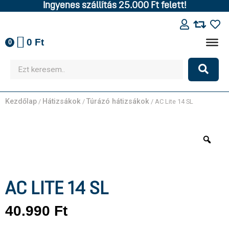
Ingyenes szállítás 25.000 Ft felett!
0
Ft
0
Kezdőlap
Hátizsákok
Túrázó hátizsákok
/
/
/ AC Lite 14 SL
AC LITE 14 SL
40.990
Ft