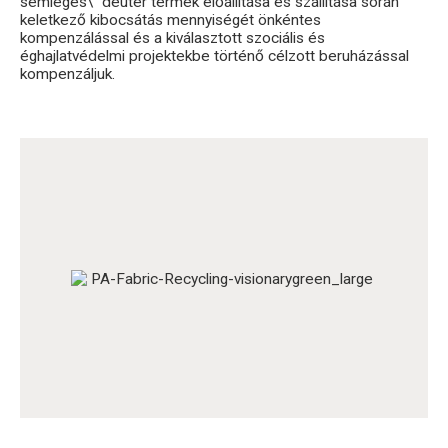
semleges\” deuter termék előállítása és szállítása során
keletkező kibocsátás mennyiségét önkéntes
kompenzálással és a kiválasztott szociális és
éghajlatvédelmi projektekbe történő célzott beruházással
kompenzáljuk.