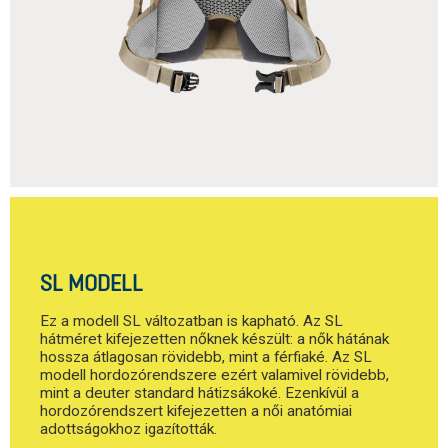
SL MODELL
Ez a modell SL változatban is kapható. Az SL
hátméret kifejezetten nőknek készült: a nők hátának
hossza átlagosan rövidebb, mint a férfiaké. Az SL
modell hordozórendszere ezért valamivel rövidebb,
mint a deuter standard hátizsákoké. Ezenkívül a
hordozórendszert kifejezetten a női anatómiai
adottságokhoz igazították.