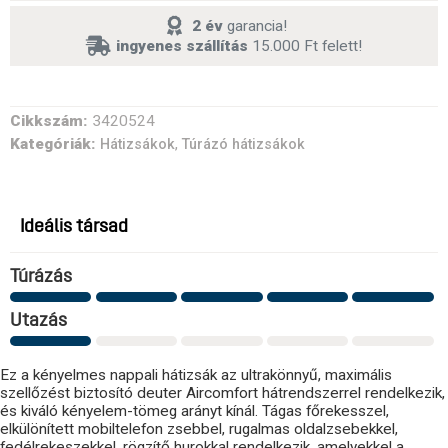
2 év
garancia!
ingyenes szállítás
15.000 Ft felett!
Cikkszám:
3420524
Kategóriák:
,
Hátizsákok
Túrázó hátizsákok
Ideális társad
Túrázás
Utazás
Ez a kényelmes nappali hátizsák az ultrakönnyű, maximális
szellőzést biztosító deuter Aircomfort hátrendszerrel rendelkezik,
és kiváló kényelem-tömeg arányt kínál. Tágas főrekesszel,
elkülönített mobiltelefon zsebbel, rugalmas oldalzsebekkel,
fedélrekeszekkel, rögzítő hurokkal rendelkezik, amelyekkel a