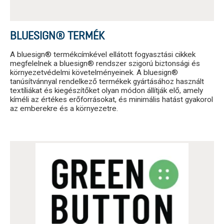
BLUESIGN® TERMÉK
A bluesign® termékcímkével ellátott fogyasztási cikkek
megfelelnek a bluesign® rendszer szigorú biztonsági és
környezetvédelmi követelményeinek. A bluesign®
tanúsítvánnyal rendelkező termékek gyártásához használt
textíliákat és kiegészítőket olyan módon állítják elő, amely
kíméli az értékes erőforrásokat, és minimális hatást gyakorol
az emberekre és a környezetre.