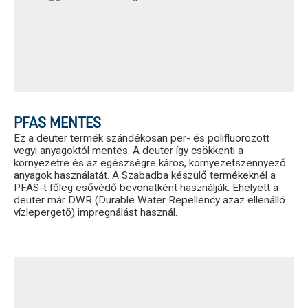
PFAS MENTES
Ez a deuter termék szándékosan per- és polifluorozott
vegyi anyagoktól mentes. A deuter így csökkenti a
környezetre és az egészségre káros, környezetszennyező
anyagok használatát. A Szabadba készülő termékeknél a
PFAS-t főleg esővédő bevonatként használják. Ehelyett a
deuter már DWR (Durable Water Repellency azaz ellenálló
vízlepergető) impregnálást használ.