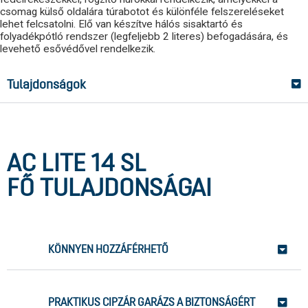
csomag külső oldalára túrabotot és különféle felszereléseket
lehet felcsatolni. Elő van készítve hálós sisaktartó és
folyadékpótló rendszer (legfeljebb 2 literes) befogadására, és
levehető esővédővel rendelkezik.
Tulajdonságok
AC LITE 14 SL
FŐ TULAJDONSÁGAI
KÖNNYEN HOZZÁFÉRHETŐ
PRAKTIKUS CIPZÁR GARÁZS A BIZTONSÁGÉRT