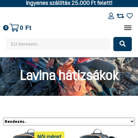
Ingyenes szállítás 25.000 Ft felett!
0
Ft
0
Lavina hátizsákok
Női méret