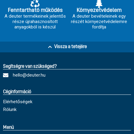
Fenntartható működés
Környezetvédelem
A deuter termékeinek jelentős
A deuter bevételeinek egy
része újrahasznosított
részét környezetvédelemre
anyagokból is készül
fordítja
Vissza a tetejére
Segítségre van szükséged?
hello@deuter.hu
Céginformáció
Elérhetőségek
Rólunk
Menü