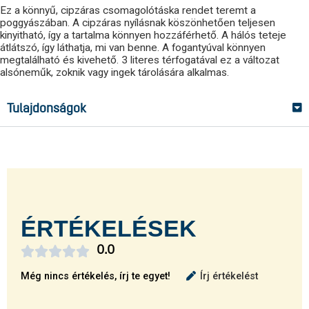
Ez a könnyű, cipzáras csomagolótáska rendet teremt a
poggyászában. A cipzáras nyílásnak köszönhetően teljesen
kinyitható, így a tartalma könnyen hozzáférhető. A hálós teteje
átlátszó, így láthatja, mi van benne. A fogantyúval könnyen
megtalálható és kivehető. 3 literes térfogatával ez a változat
alsóneműk, zoknik vagy ingek tárolására alkalmas.
Tulajdonságok
ÉRTÉKELÉSEK





0.0
Még nincs értékelés, írj te egyet!
Írj értékelést