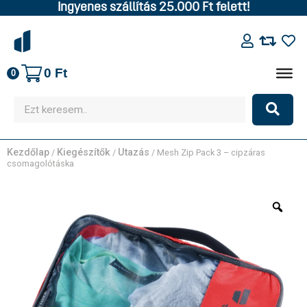
Ingyenes szállítás 25.000 Ft felett!
0
Ft
0
Kezdőlap
Kiegészítők
Utazás
/
/
/ Mesh Zip Pack 3 – cipzáras
csomagolótáska