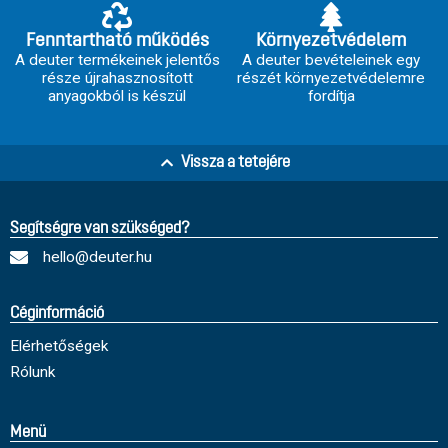
Fenntartható működés
Környezetvédelem
A deuter termékeinek jelentős
A deuter bevételeinek egy
része újrahasznosított
részét környezetvédelemre
anyagokból is készül
fordítja
Vissza a tetejére
Segítségre van szükséged?
hello@deuter.hu
Céginformáció
Elérhetőségek
Rólunk
Menü