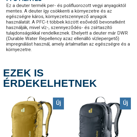
Ez a deuter termék per- és polifluorozott vegyi anyagoktól
mentes. A deuter így csökkenti a környezetre és az
egészségre káros, környezetszennyező anyagok
használatát. A PFC-t többek között esővédő bevonatként
használják, mivel víz-, szennyeződés- és zsírtaszító
tulajdonságokkal rendelkeznek. Ehelyett a deuter már DWR
(Durable Water Repellency azaz ellenálló vízlepergető)
impregnálást használ, amely ártalmatlan az egészségre és a
környezetre.
EZEK IS
ÉRDEKELHETNEK
Új
Új