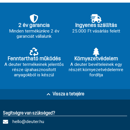
2 év garancia
Ingyenes szállítás
Minden termékünkre 2 év
25.000 Ft vásárlás felett
garanciát vállalunk
Fenntartható működés
Környezetvédelem
A deuter termékeinek jelentős
A deuter bevételeinek egy
része újrahasznosított
részét környezetvédelemre
anyagokból is készül
fordítja
Vissza a tetejére
Segítségre van szükséged?
hello@deuter.hu