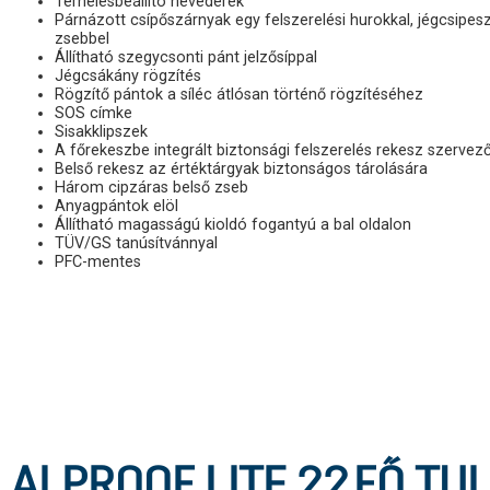
Terhelésbeállító hevederek
Párnázott csípőszárnyak egy felszerelési hurokkal, jégcsipesz
zsebbel
Állítható szegycsonti pánt jelzősíppal
Jégcsákány rögzítés
Rögzítő pántok a síléc átlósan történő rögzítéséhez
SOS címke
Sisakklipszek
A főrekeszbe integrált biztonsági felszerelés rekesz szervez
Belső rekesz az értéktárgyak biztonságos tárolására
Három cipzáras belső zseb
Anyagpántok elöl
Állítható magasságú kioldó fogantyú a bal oldalon
TÜV/GS tanúsítvánnyal
PFC-mentes
ALPROOF LITE 22
FŐ TU