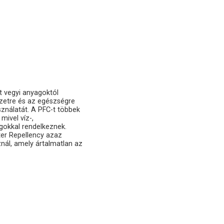
t vegyi anyagoktól
ezetre és az egészségre
ználatát. A PFC-t többek
mivel víz-,
gokkal rendelkeznek.
er Repellency azaz
znál, amely ártalmatlan az