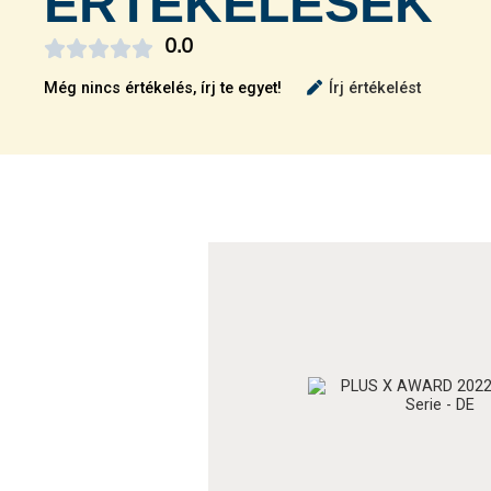
ÉRTÉKELÉSEK





0.0
Még nincs értékelés, írj te egyet!
Írj értékelést