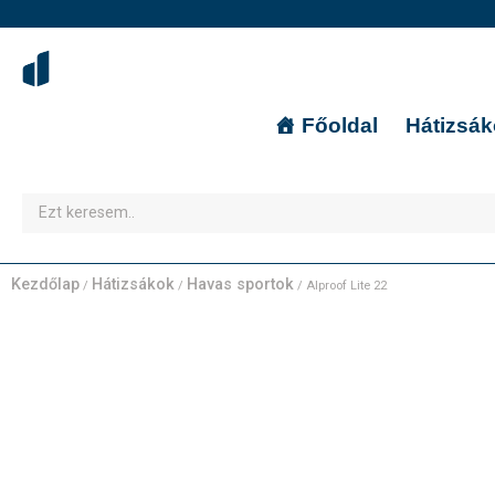
Főoldal
Hátizsá
Kezdőlap
Hátizsákok
Havas sportok
/
/
/ Alproof Lite 22