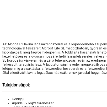
Az Alpride E2 lavina légzsákrendszerrel és a legmodernebb szupe
technológiával felszerelt Alproof Lite SL megbízhatóan, gyorsan é
kibontakozik még fagyos hidegben is. A többfajta használati lehet
kezelhetőség és a gyorsan hozzáférhető lavinafelszerelési rekesz, 
SL hordozási kényelem és a zéró tehermozgás révén az eredmény
felkészült terepjárás lesz. A lábbiztonsági heveder megakadályozz
letépje, míg a sisaktáska, a felszerelési hevederek és a felszerelés
által ellenőrzött lavina légzsákos hátizsák remek javaslat hegymás
Tulajdonságok
Könnyű
Alpride E2 légzsákrendszer