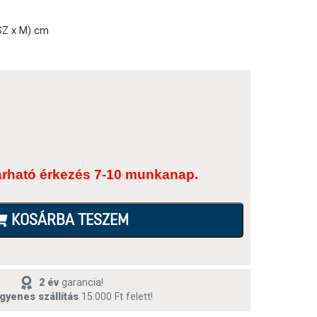
 SZ x M) cm
árható érkezés 7-10 munkanap.
KOSÁRBA TESZEM
2 év
garancia!
gyenes szállítás
15.000 Ft felett!