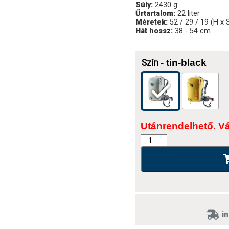
Súly:
2430 g
Űrtartalom:
22 liter
Méretek:
52 / 29 / 19 (H x
Hát hossz:
38 - 54 cm
- tin-black
Szín
Utánrendelhető. V
in