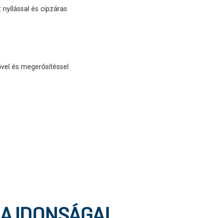
 nyílással és cipzáras
ővel és megerősítéssel
LAJDONSÁGAI