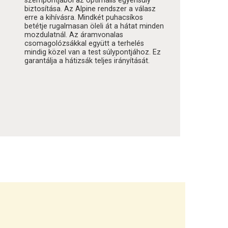
szempontjából az optimális egyensúly
biztosítása. Az Alpine rendszer a válasz
erre a kihívásra. Mindkét puhacsíkos
betétje rugalmasan öleli át a hátat minden
mozdulatnál. Az áramvonalas
csomagolózsákkal együtt a terhelés
mindig közel van a test súlypontjához. Ez
garantálja a hátizsák teljes irányítását.