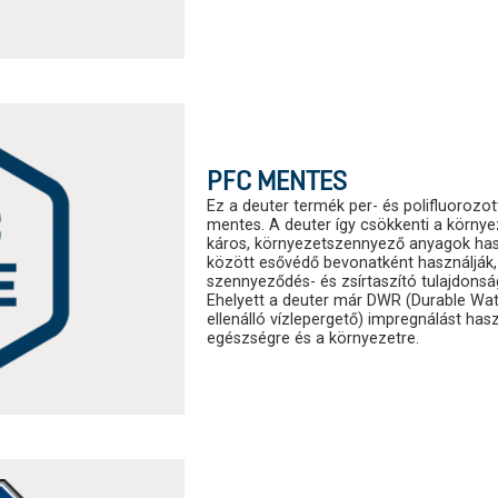
PFC MENTES
Ez a deuter termék per- és polifluorozot
mentes. A deuter így csökkenti a körny
káros, környezetszennyező anyagok has
között esővédő bevonatként használják, 
szennyeződés- és zsírtaszító tulajdonsá
Ehelyett a deuter már DWR (Durable Wat
ellenálló vízlepergető) impregnálást has
egészségre és a környezetre.