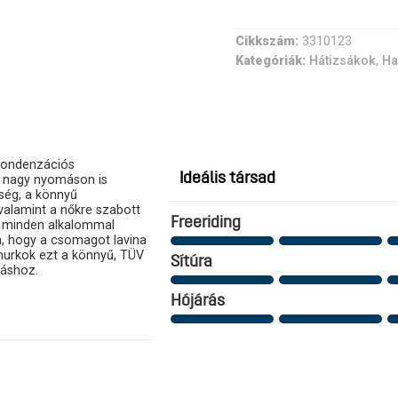
Cikkszám:
3310123
Kategóriák:
Hátizsákok
,
Ha
rkondenzációs
Ideális társad
s nagy nyomáson is
őség, a könnyű
valamint a nőkre szabott
Freeriding
 minden alkalommal
a, hogy a csomagot lavina
i hurkok ezt a könnyű, TÜV
Sítúra
záshoz.
Hójárás