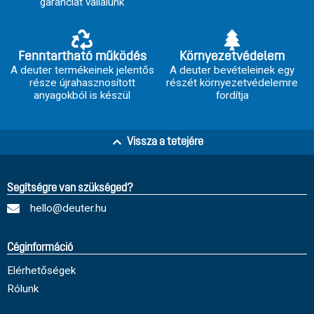
garanciát vállalunk
Fenntartható működés
Környezetvédelem
A deuter termékeinek jelentős
A deuter bevételeinek egy
része újrahasznosított
részét környezetvédelemre
anyagokból is készül
fordítja
Vissza a tetejére
Segítségre van szükséged?
hello@deuter.hu
Céginformáció
Elérhetőségek
Rólunk