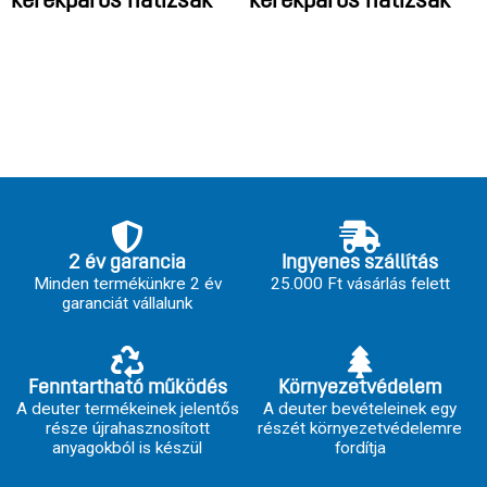
kerékpáros hátizsák
kerékpáros hátizsák
2 év garancia
Ingyenes szállítás
Minden termékünkre 2 év
25.000 Ft vásárlás felett
garanciát vállalunk
Fenntartható működés
Környezetvédelem
A deuter termékeinek jelentős
A deuter bevételeinek egy
része újrahasznosított
részét környezetvédelemre
anyagokból is készül
fordítja