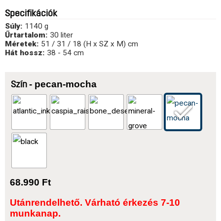
Specifikációk
Súly:
1140 g
Űrtartalom:
30 liter
Méretek:
51 / 31 / 18 (H x SZ x M) cm
Hát hossz:
38 - 54 cm
- pecan-mocha
Szín
68.990
Ft
Utánrendelhető. Várható érkezés 7-10
munkanap.