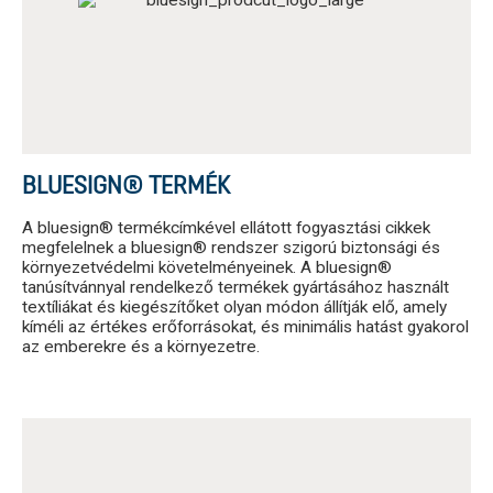
BLUESIGN® TERMÉK
A bluesign® termékcímkével ellátott fogyasztási cikkek
megfelelnek a bluesign® rendszer szigorú biztonsági és
környezetvédelmi követelményeinek. A bluesign®
tanúsítvánnyal rendelkező termékek gyártásához használt
textíliákat és kiegészítőket olyan módon állítják elő, amely
kíméli az értékes erőforrásokat, és minimális hatást gyakorol
az emberekre és a környezetre.