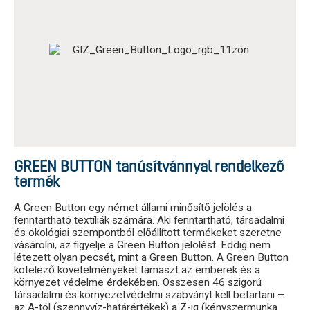
GREEN BUTTON tanúsítvánnyal rendelkező
termék
A Green Button egy német állami minősítő jelölés a
fenntartható textíliák számára. Aki fenntartható, társadalmi
és ökológiai szempontból előállított termékeket szeretne
vásárolni, az figyelje a Green Button jelölést. Eddig nem
létezett olyan pecsét, mint a Green Button. A Green Button
kötelező követelményeket támaszt az emberek és a
környezet védelme érdekében. Összesen 46 szigorú
társadalmi és környezetvédelmi szabványt kell betartani –
az A-tól (szennyvíz-határértékek) a Z-ig (kényszermunka