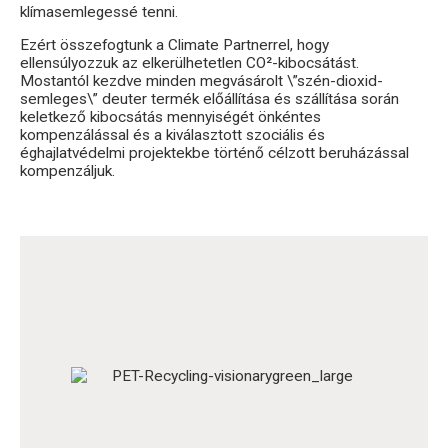
klímasemlegessé tenni.
Ezért összefogtunk a Climate Partnerrel, hogy
ellensúlyozzuk az elkerülhetetlen CO²-kibocsátást.
Mostantól kezdve minden megvásárolt \”szén-dioxid-
semleges\” deuter termék előállítása és szállítása során
keletkező kibocsátás mennyiségét önkéntes
kompenzálással és a kiválasztott szociális és
éghajlatvédelmi projektekbe történő célzott beruházással
kompenzáljuk.