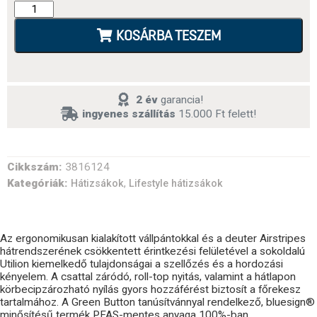
KOSÁRBA TESZEM
2 év
garancia!
ingyenes szállítás
15.000 Ft felett!
Cikkszám:
3816124
Kategóriák:
,
Hátizsákok
Lifestyle hátizsákok
Az ergonomikusan kialakított vállpántokkal és a deuter Airstripes
hátrendszerének csökkentett érintkezési felületével a sokoldalú
Utilion kiemelkedő tulajdonságai a szellőzés és a hordozási
kényelem. A csattal záródó, roll-top nyitás, valamint a hátlapon
körbecipzározható nyílás gyors hozzáférést biztosít a főrekesz
tartalmához. A Green Button tanúsítvánnyal rendelkező, bluesign®
minősítésű termék PFAS-mentes anyaga 100%-ban