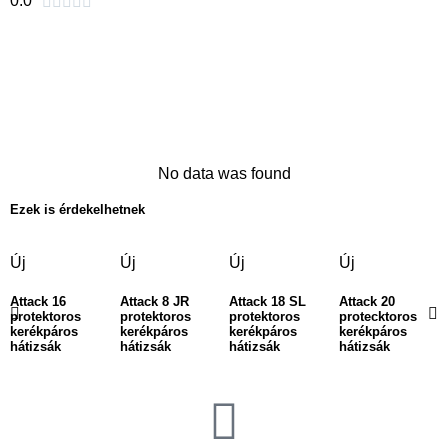
0.0





No data was found
Ezek is érdekelhetnek
Új
Új
Új
Új
Attack 16
Attack 8 JR
Attack 18 SL
Attack 20
protektoros
protektoros
protektoros
protecktoros
kerékpáros
kerékpáros
kerékpáros
kerékpáros
hátizsák
hátizsák
hátizsák
hátizsák