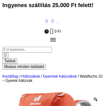
Ingyenes szállítás 25.000 Ft felett!
0
Ft
0
Találat
Mutass minden találatot
Kezdőlap
/
Hátizsákok
/
Gyermek hátizsákok
/ Waldfuchs 10
– Gyerek hátizsák