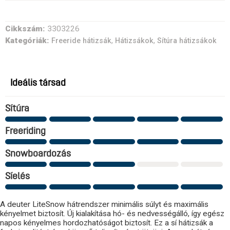
Cikkszám:
3303226
Kategóriák:
,
,
Freeride hátizsák
Hátizsákok
Sítúra hátizsákok
Ideális társad
Sítúra
Freeriding
Snowboardozás
Síelés
A deuter LiteSnow hátrendszer minimális súlyt és maximális
kényelmet biztosít. Új kialakítása hó- és nedvességálló, így egész
napos kényelmes hordozhatóságot biztosít. Ez a sí hátizsák a