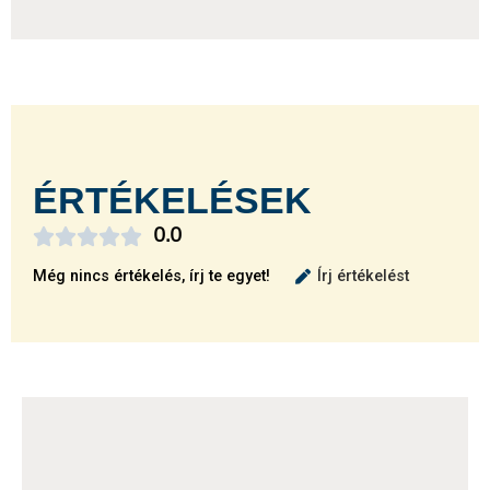
ÉRTÉKELÉSEK





0.0
Még nincs értékelés, írj te egyet!
Írj értékelést