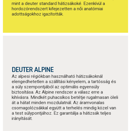
mint a deuter standard hátizsákoké. Ezenkívül a
hordozórendszert kifejezetten a női anatómiai
adottságokhoz igazították.
DEUTER ALPINE
Az alpesi régiókban használható hátizsákoknál
elengedhetetlen a szállítási kényelem, a tartósság és
a súly szempontjából az optimális egyensúly
biztosítása. Az Alpine rendszer a válasz erre a
kihívásra. Mindkét puhacsíkos betétje rugalmasan öleli
át a hátat minden mozdulatnál. Az áramvonalas
csomagolózsákkal együtt a terhelés mindig közel van
a test súlypontjához. Ez garantálja a hátizsák teljes
irányítását.