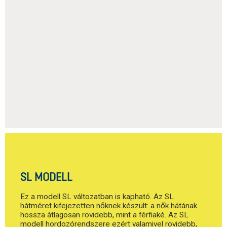
SL MODELL
Ez a modell SL változatban is kapható. Az SL
hátméret kifejezetten nőknek készült: a nők hátának
hossza átlagosan rövidebb, mint a férfiaké. Az SL
modell hordozórendszere ezért valamivel rövidebb,