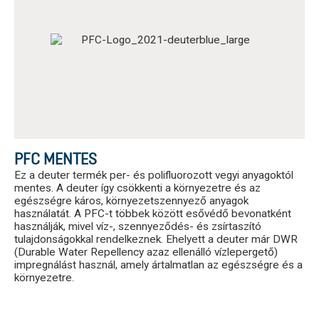
PFC MENTES
Ez a deuter termék per- és polifluorozott vegyi anyagoktól
mentes. A deuter így csökkenti a környezetre és az
egészségre káros, környezetszennyező anyagok
használatát. A PFC-t többek között esővédő bevonatként
használják, mivel víz-, szennyeződés- és zsírtaszító
tulajdonságokkal rendelkeznek. Ehelyett a deuter már DWR
(Durable Water Repellency azaz ellenálló vízlepergető)
impregnálást használ, amely ártalmatlan az egészségre és a
környezetre.