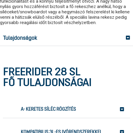
funkcionalitást és a könnyű teljesítményt ötvözi. A nagy hátsó
nyílás gyors hozzáférést biztosít a fő rekeszhez anélkül, hogy a
síléceket/snowboardot vagy a hegymászó felszerelést ki kellene
venni a hátizsák elülső részéből. A speciális lavina rekesz pedig
gyorsabb reagálási időt biztosít vészhelyzetben.
Tulajdonságok
FREERIDER 28 SL
FŐ TULAJDONSÁGAI
A- KERETES SÍLÉC RÖGZÍTÉS
KOMPATIBILIS 3L-ES IVÓRENDSZEREKKEL