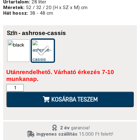
Űrtartalom:
28 liter
Méretek:
52 / 32 / 20 (H x SZ x M) cm
Hát hossz:
38 - 48 cm
- ashrose-cassis
Szín
Utánrendelhető. Várható érkezés 7-10
munkanap.
KOSÁRBA TESZEM
2 év
garancia!
ingyenes szállítás
15.000 Ft felett!