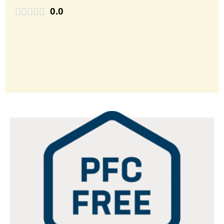
0.0




