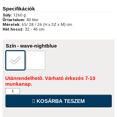
Specifikációk
Súly:
1260 g
Űrtartalom:
40 liter
Méretek:
65/ 28 / 26 (H x SZ x M) cm
Hát hossz:
32 - 46 cm
Szín
- wave-nightblue
Utánrendelhető. Várható érkezés 7-10
munkanap.
KOSÁRBA TESZEM