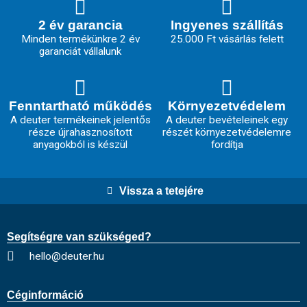
2 év garancia
Ingyenes szállítás
Minden termékünkre 2 év
25.000 Ft vásárlás felett
garanciát vállalunk
Fenntartható működés
Környezetvédelem
A deuter termékeinek jelentős
A deuter bevételeinek egy
része újrahasznosított
részét környezetvédelemre
anyagokból is készül
fordítja
Vissza a tetejére
Segítségre van szükséged?
hello@deuter.hu
Céginformáció