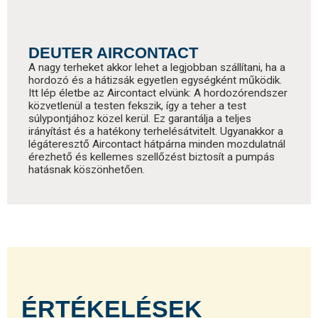
DEUTER AIRCONTACT
A nagy terheket akkor lehet a legjobban szállítani, ha a
hordozó és a hátizsák egyetlen egységként működik.
Itt lép életbe az Aircontact elvünk: A hordozórendszer
közvetlenül a testen fekszik, így a teher a test
súlypontjához közel kerül. Ez garantálja a teljes
irányítást és a hatékony terhelésátvitelt. Ugyanakkor a
légáteresztő Aircontact hátpárna minden mozdulatnál
érezhető és kellemes szellőzést biztosít a pumpás
hatásnak köszönhetően.
ÉRTÉKELÉSEK