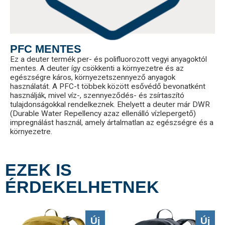
PFC MENTES
Ez a deuter termék per- és polifluorozott vegyi anyagoktól
mentes. A deuter így csökkenti a környezetre és az
egészségre káros, környezetszennyező anyagok
használatát. A PFC-t többek között esővédő bevonatként
használják, mivel víz-, szennyeződés- és zsírtaszító
tulajdonságokkal rendelkeznek. Ehelyett a deuter már DWR
(Durable Water Repellency azaz ellenálló vízlepergető)
impregnálást használ, amely ártalmatlan az egészségre és a
környezetre.
EZEK IS
ÉRDEKELHETNEK
Új
Új