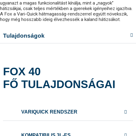
ugyanazt a magas funkcionalitást kínálja, mint a „nagyok”
hátizsákjai, csak teljes mértékben a gyerekek igényeihez igazítva.
A Fox a Vari-Quick hátmagasság-rendszerrel együtt növekszik,
hogy még hosszabb ideig élvezhessék a kaland hátizsákot.
Tulajdonságok
FOX 40
FŐ TULAJDONSÁGAI
VARIQUICK RENDSZER
KOMPATIBILIS 3L-ES