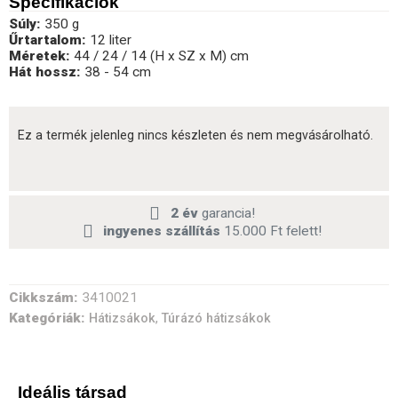
Specifikációk
Súly:
350 g
Űrtartalom:
12 liter
Méretek:
44 / 24 / 14 (H x SZ x M) cm
Hát hossz:
38 - 54 cm
Ez a termék jelenleg nincs készleten és nem megvásárolható.
2 év
garancia!
ingyenes szállítás
15.000 Ft felett!
Cikkszám:
3410021
Kategóriák:
,
Hátizsákok
Túrázó hátizsákok
Ideális társad