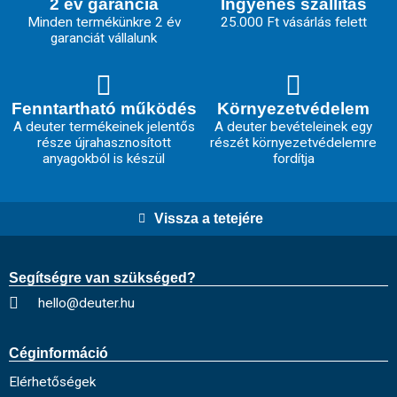
2 év garancia
Ingyenes szállítás
Minden termékünkre 2 év
25.000 Ft vásárlás felett
garanciát vállalunk
Fenntartható működés
Környezetvédelem
A deuter termékeinek jelentős
A deuter bevételeinek egy
része újrahasznosított
részét környezetvédelemre
anyagokból is készül
fordítja
Vissza a tetejére
Segítségre van szükséged?
hello@deuter.hu
Céginformáció
Elérhetőségek