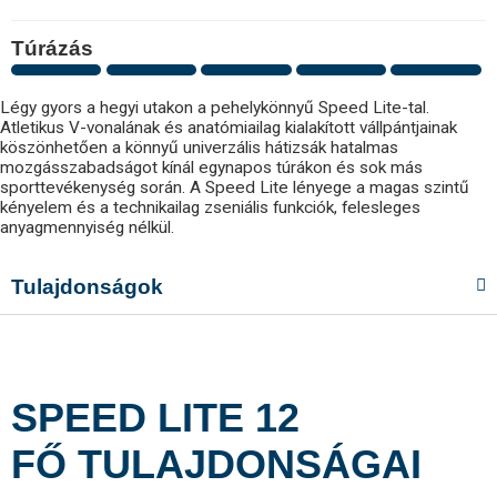
Túrázás
Légy gyors a hegyi utakon a pehelykönnyű Speed Lite-tal.
Atletikus V-vonalának és anatómiailag kialakított vállpántjainak
köszönhetően a könnyű univerzális hátizsák hatalmas
mozgásszabadságot kínál egynapos túrákon és sok más
sporttevékenység során. A Speed Lite lényege a magas szintű
kényelem és a technikailag zseniális funkciók, felesleges
anyagmennyiség nélkül.
Tulajdonságok
SPEED LITE 12
FŐ TULAJDONSÁGAI