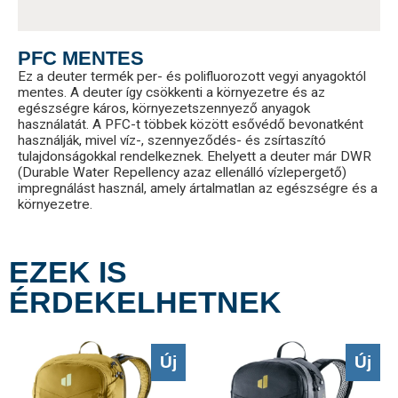
PFC MENTES
Ez a deuter termék per- és polifluorozott vegyi anyagoktól
mentes. A deuter így csökkenti a környezetre és az
egészségre káros, környezetszennyező anyagok
használatát. A PFC-t többek között esővédő bevonatként
használják, mivel víz-, szennyeződés- és zsírtaszító
tulajdonságokkal rendelkeznek. Ehelyett a deuter már DWR
(Durable Water Repellency azaz ellenálló vízlepergető)
impregnálást használ, amely ártalmatlan az egészségre és a
környezetre.
EZEK IS
ÉRDEKELHETNEK
Új
Új