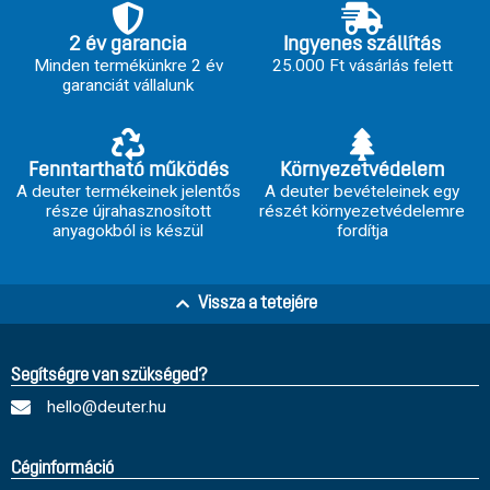
2 év garancia
Ingyenes szállítás
Minden termékünkre 2 év
25.000 Ft vásárlás felett
garanciát vállalunk
Fenntartható működés
Környezetvédelem
A deuter termékeinek jelentős
A deuter bevételeinek egy
része újrahasznosított
részét környezetvédelemre
anyagokból is készül
fordítja
Vissza a tetejére
Segítségre van szükséged?
hello@deuter.hu
Céginformáció