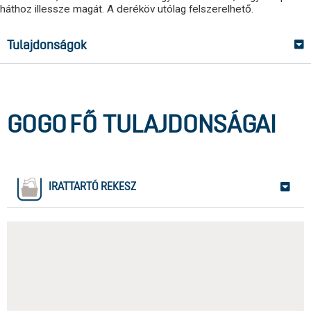
háthoz illessze magát. A deréköv utólag felszerelhető.
Tulajdonságok
GOGO
FŐ TULAJDONSÁGAI
IRATTARTÓ REKESZ