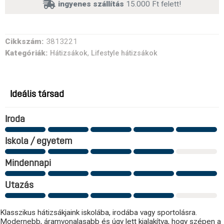
ingyenes szállítás
15.000 Ft felett!
Cikkszám:
3813221
Kategóriák:
,
Hátizsákok
Lifestyle hátizsákok
Ideális társad
Iroda
Iskola / egyetem
Mindennapi
Utazás
Klasszikus hátizsákjaink iskolába, irodába vagy sportolásra.
Modernebb, áramvonalasabb és úgy lett kialakítva, hogy szépen a