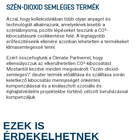
SZÉN-DIOXID SEMLEGES TERMÉK
Azzal, hogy kollekcióinkban több olyan anyagot és
technológiát alkalmazunk, amelyeknek kisebb a
szénlábnyoma, pozitív lépéseket teszünk a CO²-
kibocsátásunk csökkentése felé. A legnagyobb
erőfeszítéseink ellenére azonban lehetetlen a termékeket
klímasemlegessé tenni.
Ezért összefogtunk a Climate Partnerrel, hogy
ellensúlyozzuk az elkerülhetetlen CO²-kibocsátást.
Mostantól kezdve minden megvásárolt \”szén-dioxid-
semleges\” deuter termék előállítása és szállítása során
keletkező kibocsátás mennyiségét önkéntes
kompenzálással és a kiválasztott szociális és
éghajlatvédelmi projektekbe történő célzott beruházással
kompenzáljuk.
EZEK IS
ÉRDEKELHETNEK