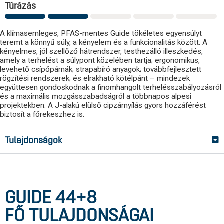
Túrázás
A klímasemleges, PFAS-mentes Guide tökéletes egyensúlyt
teremt a könnyű súly, a kényelem és a funkcionalitás között. A
kényelmes, jól szellőző hátrendszer, testhezálló illeszkedés,
amely a terhelést a súlypont közelében tartja; ergonomikus,
levehető csípőpárnák; strapabíró anyagok; továbbfejlesztett
rögzítési rendszerek; és elrakható kötélpánt – mindezek
együttesen gondoskodnak a finomhangolt terhelésszabályozásról
és a maximális mozgásszabadságról a többnapos alpesi
projektekben. A J-alakú elülső cipzárnyílás gyors hozzáférést
biztosít a főrekeszhez is.
Tulajdonságok
GUIDE 44+8
FŐ TULAJDONSÁGAI