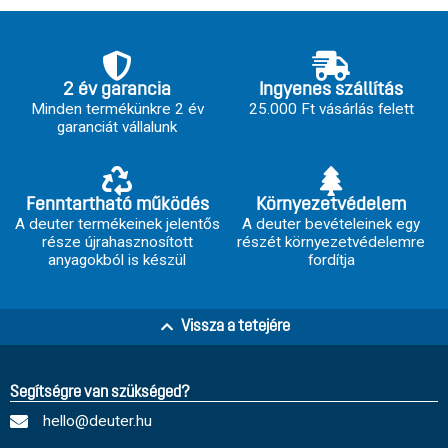
2 év garancia
Ingyenes szállítás
Minden termékünkre 2 év
25.000 Ft vásárlás felett
garanciát vállalunk
Fenntartható működés
Környezetvédelem
A deuter termékeinek jelentős
A deuter bevételeinek egy
része újrahasznosított
részét környezetvédelemre
anyagokból is készül
fordítja
Vissza a tetejére
Segítségre van szükséged?
hello@deuter.hu