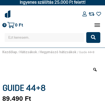
Ingyenes szállítás 25.000 Ft felett!
0
Ft
0
Kezdőlap
Hátizsákok
Hegymászó hátizsákok
/
/
/ Guide 44+8
GUIDE 44+8
89.490
Ft