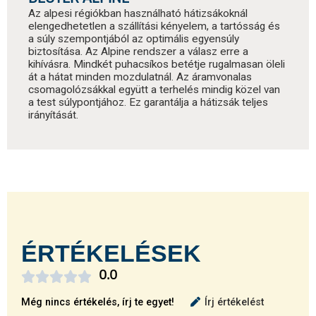
Az alpesi régiókban használható hátizsákoknál
elengedhetetlen a szállítási kényelem, a tartósság és
a súly szempontjából az optimális egyensúly
biztosítása. Az Alpine rendszer a válasz erre a
kihívásra. Mindkét puhacsíkos betétje rugalmasan öleli
át a hátat minden mozdulatnál. Az áramvonalas
csomagolózsákkal együtt a terhelés mindig közel van
a test súlypontjához. Ez garantálja a hátizsák teljes
irányítását.
ÉRTÉKELÉSEK





0.0
Még nincs értékelés, írj te egyet!
Írj értékelést