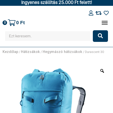
Ingyenes szállítás 25.000 Ft felett!
0
Ft
0
Kezdőlap
Hátizsákok
Hegymászó hátizsákok
/
/
/ Durascent 30