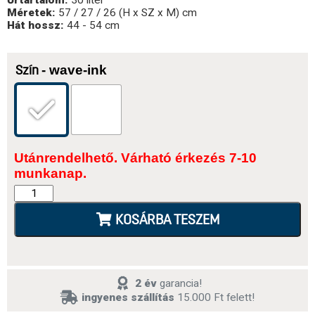
Űrtartalom:
30 liter
Méretek:
57 / 27 / 26 (H x SZ x M) cm
Hát hossz:
44 - 54 cm
- wave-ink
Szín
Utánrendelhető. Várható érkezés 7-10
munkanap.
KOSÁRBA TESZEM
2 év
garancia!
ingyenes szállítás
15.000 Ft felett!