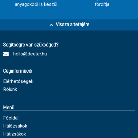
anyagokból is készül
fordítja
Vissza a tetejére
Segítségre van szükséged?
hello@deuter.hu
Céginformáció
Elérhetőségek
Rólunk
Menü
Főoldal
Hálózsákok
Hátizsákok