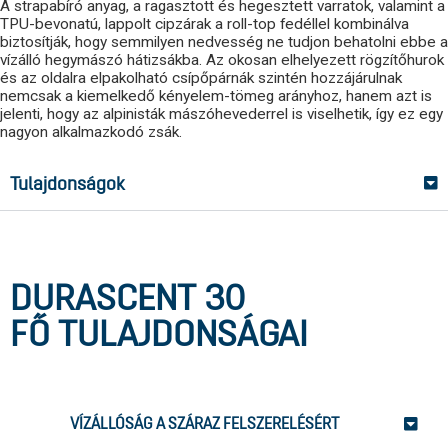
A strapabíró anyag, a ragasztott és hegesztett varratok, valamint a
TPU-bevonatú, lappolt cipzárak a roll-top fedéllel kombinálva
biztosítják, hogy semmilyen nedvesség ne tudjon behatolni ebbe a
vízálló hegymászó hátizsákba. Az okosan elhelyezett rögzítőhurok
és az oldalra elpakolható csípőpárnák szintén hozzájárulnak
nemcsak a kiemelkedő kényelem-tömeg arányhoz, hanem azt is
jelenti, hogy az alpinisták mászóhevederrel is viselhetik, így ez egy
nagyon alkalmazkodó zsák.
Tulajdonságok
DURASCENT 30
FŐ TULAJDONSÁGAI
VÍZÁLLÓSÁG A SZÁRAZ FELSZERELÉSÉRT