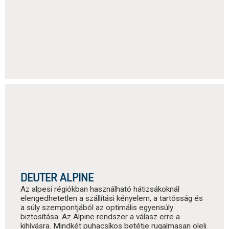
DEUTER ALPINE
Az alpesi régiókban használható hátizsákoknál
elengedhetetlen a szállítási kényelem, a tartósság és
a súly szempontjából az optimális egyensúly
biztosítása. Az Alpine rendszer a válasz erre a
kihívásra. Mindkét puhacsíkos betétje rugalmasan öleli