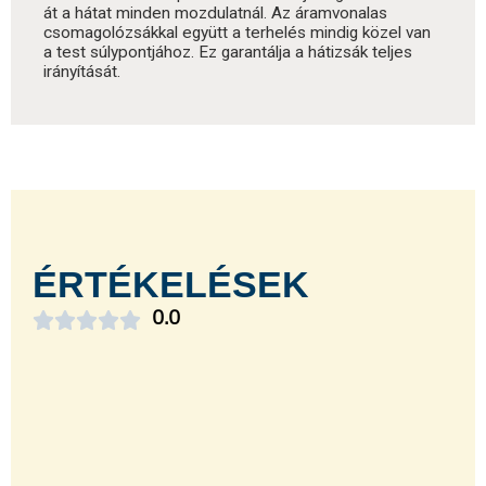
át a hátat minden mozdulatnál. Az áramvonalas
csomagolózsákkal együtt a terhelés mindig közel van
a test súlypontjához. Ez garantálja a hátizsák teljes
irányítását.
ÉRTÉKELÉSEK





0.0