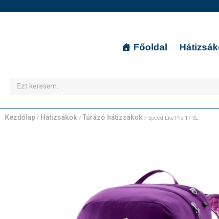
Főoldal
Hátizsá
Kezdőlap
Hátizsákok
Túrázó hátizsákok
/
/
/ Speed Lite Pro 17 SL