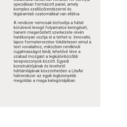
speciálisan formázott panel, amely
komplex szellőzőrendszerrel és
légáramlati csatornákkal van ellátva.
A rendszer nemcsak biztosítja a hátat
körülvevő levegő folyamatos keringését,
hanem megerősített szerkezete révén
hatékonyan osztja el a terhet is. Innovatív,
lapos formatervezése tökéletesen simul a
test vonalaihoz, miközben rendkívüli
rugalmasságot kínál, lehetővé téve a
szabad mozgást a legkülönbözőbb
terepviszonyok között. Egyedi
konstruktójának és levehető
háttámlájának köszönhetően a LiteAir
hátrendszer az egyik legkönnyebb
megoldás a maga kategóriájában.