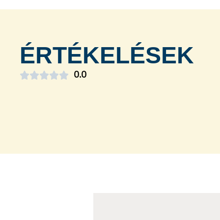
ÉRTÉKELÉSEK





0.0