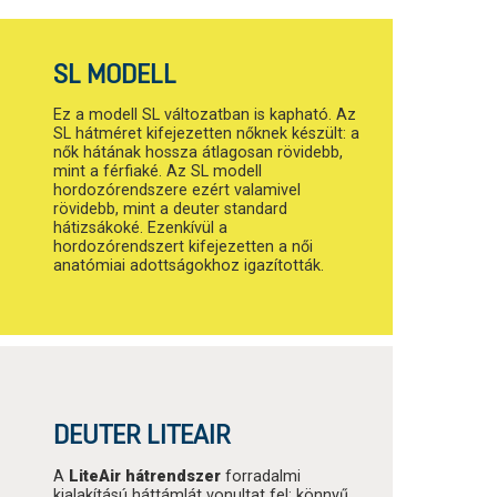
SL MODELL
Ez a modell SL változatban is kapható. Az
SL hátméret kifejezetten nőknek készült: a
nők hátának hossza átlagosan rövidebb,
mint a férfiaké. Az SL modell
hordozórendszere ezért valamivel
rövidebb, mint a deuter standard
hátizsákoké. Ezenkívül a
hordozórendszert kifejezetten a női
anatómiai adottságokhoz igazították.
DEUTER LITEAIR
A
LiteAir hátrendszer
forradalmi
kialakítású háttámlát vonultat fel: könnyű,