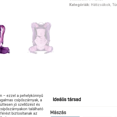
Kategóriák:
Hátizsákok
,
Tú
n – ezzel a pehelykönnyű
Ideális társad
 rugalmas csípőszárnyak, a
üttesen jó szellőzést és
 csípőszárnyakon található
Mászás
férést biztosítanak az