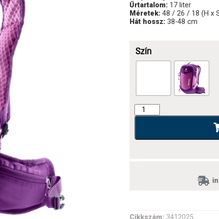
Űrtartalom:
17 liter
Méretek:
48 / 26 / 18 (H x
Hát hossz:
38-48 cm
Szín
in
Cikkszám:
3412025