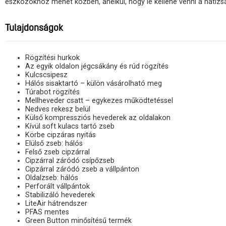
eszközökhöz menet közben, anélkül, hogy le kellene venni a hátizs
Tulajdonságok
Rögzítési hurkok
Az egyik oldalon jégcsákány és rúd rögzítés
Kulcscsipesz
Hálós sisaktartó – külön vásárolható meg
Túrabot rögzítés
Mellheveder csatt – egykezes működtetéssel
Nedves rekesz belül
Külső kompressziós hevederek az oldalakon
Kívül soft kulacs tartó zseb
Körbe cipzáras nyitás
Elülső zseb: hálós
Felső zseb cipzárral
Cipzárral záródó csípőzseb
Cipzárral záródó zseb a vállpánton
Oldalzseb: hálós
Perforált vállpántok
Stabilizáló hevederek
LiteAir hátrendszer
PFAS mentes
Green Button minősítésű termék