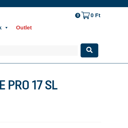
0
Ft
0
k
Outlet
E PRO 17 SL