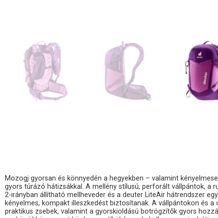
Mozogj gyorsan és könnyedén a hegyekben – valamint kényelmese
gyors túrázó hátizsákkal. A mellény stílusú, perforált vállpántok, a
2-irányban állítható mellheveder és a deuter LiteAir hátrendszer egy
kényelmes, kompakt illeszkedést biztosítanak. A vállpántokon és a
praktikus zsebek, valamint a gyorskioldású botrögzítők gyors hozzá