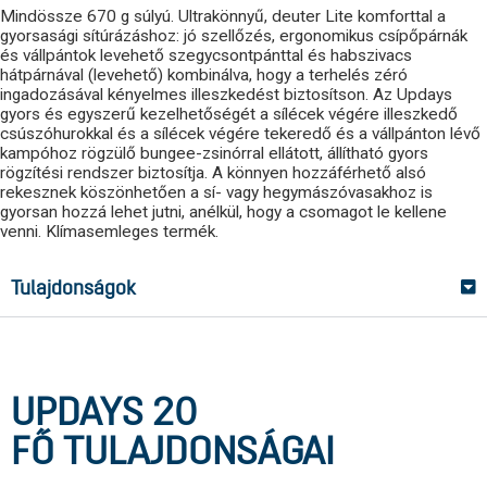
Mindössze 670 g súlyú. Ultrakönnyű, deuter Lite komforttal a
gyorsasági sítúrázáshoz: jó szellőzés, ergonomikus csípőpárnák
és vállpántok levehető szegycsontpánttal és habszivacs
hátpárnával (levehető) kombinálva, hogy a terhelés zéró
ingadozásával kényelmes illeszkedést biztosítson. Az Updays
gyors és egyszerű kezelhetőségét a sílécek végére illeszkedő
csúszóhurokkal és a sílécek végére tekeredő és a vállpánton lévő
kampóhoz rögzülő bungee-zsinórral ellátott, állítható gyors
rögzítési rendszer biztosítja. A könnyen hozzáférhető alsó
rekesznek köszönhetően a sí- vagy hegymászóvasakhoz is
gyorsan hozzá lehet jutni, anélkül, hogy a csomagot le kellene
venni. Klímasemleges termék.
Tulajdonságok
UPDAYS 20
FŐ TULAJDONSÁGAI