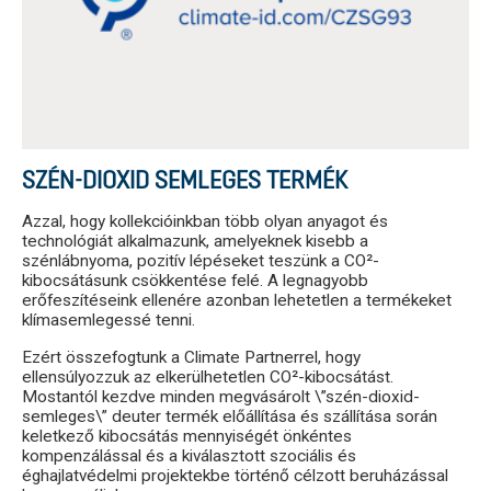
SZÉN-DIOXID SEMLEGES TERMÉK
Azzal, hogy kollekcióinkban több olyan anyagot és
technológiát alkalmazunk, amelyeknek kisebb a
szénlábnyoma, pozitív lépéseket teszünk a CO²-
kibocsátásunk csökkentése felé. A legnagyobb
erőfeszítéseink ellenére azonban lehetetlen a termékeket
klímasemlegessé tenni.
Ezért összefogtunk a Climate Partnerrel, hogy
ellensúlyozzuk az elkerülhetetlen CO²-kibocsátást.
Mostantól kezdve minden megvásárolt \”szén-dioxid-
semleges\” deuter termék előállítása és szállítása során
keletkező kibocsátás mennyiségét önkéntes
kompenzálással és a kiválasztott szociális és
éghajlatvédelmi projektekbe történő célzott beruházással