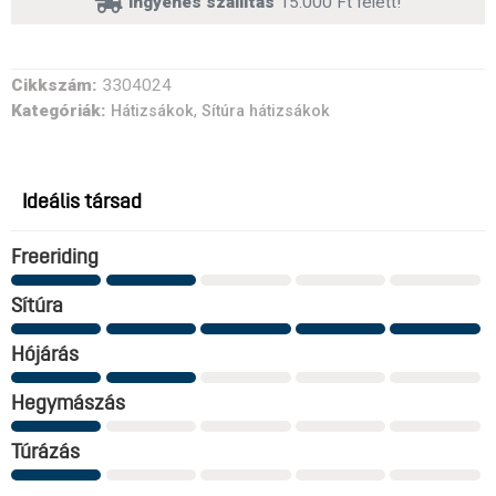
ingyenes szállítás
15.000 Ft felett!
Cikkszám:
3304024
Kategóriák:
,
Hátizsákok
Sítúra hátizsákok
Ideális társad
Freeriding
Sítúra
Hójárás
Hegymászás
Túrázás