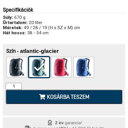
Specifikációk
Súly:
670 g
Űrtartalom:
20 liter
Méretek:
49 / 28 / 19 (H x SZ x M) cm
Hát hossz:
38 - 54 cm
- atlantic-glacier
Szín
KOSÁRBA TESZEM
2 év
garancia!