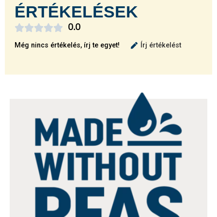
ÉRTÉKELÉSEK





0.0
Még nincs értékelés, írj te egyet!
Írj értékelést