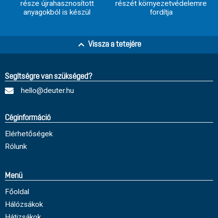
része újrahasznosított
részét környezetvédelemre
anyagokból is készül
fordítja
Vissza a tetejére
Segítségre van szükséged?
hello@deuter.hu
Céginformáció
Elérhetőségek
Rólunk
Menü
Főoldal
Hálózsákok
Hátizsákok