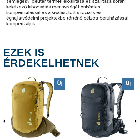
semleges\” deuter termék előállítása és szállítása során
keletkező kibocsátás mennyiségét önkéntes
kompenzálással és a kiválasztott szociális és
éghajlatvédelmi projektekbe történő célzott beruházással
kompenzáljuk.
EZEK IS
ÉRDEKELHETNEK
Új
Új