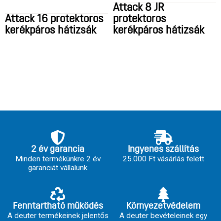
Attack 8 JR
Attack 16 protektoros
protektoros
kerékpáros hátizsák
kerékpáros hátizsák
2 év garancia
Ingyenes szállítás
Minden termékünkre 2 év
25.000 Ft vásárlás felett
garanciát vállalunk
Fenntartható működés
Környezetvédelem
A deuter termékeinek jelentős
A deuter bevételeinek egy