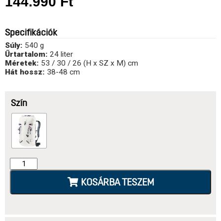
144.990
Ft
Specifikációk
Súly:
540 g
Űrtartalom:
24 liter
Méretek:
53 / 30 / 26 (H x SZ x M) cm
Hát hossz:
38-48 cm
Szín
KOSÁRBA TESZEM