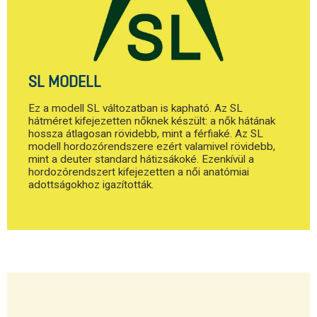
SL MODELL
Ez a modell SL változatban is kapható. Az SL
hátméret kifejezetten nőknek készült: a nők hátának
hossza átlagosan rövidebb, mint a férfiaké. Az SL
modell hordozórendszere ezért valamivel rövidebb,
mint a deuter standard hátizsákoké. Ezenkívül a
hordozórendszert kifejezetten a női anatómiai
adottságokhoz igazították.