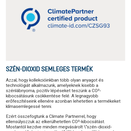
SZÉN-DIOXID SEMLEGES TERMÉK
Azzal, hogy kollekcióinkban több olyan anyagot és
technológiát alkalmazunk, amelyeknek kisebb a
szénlábnyoma, pozitív lépéseket teszünk a CO²-
kibocsátásunk csökkentése felé. A legnagyobb
erőfeszítéseink ellenére azonban lehetetlen a termékeket
klímasemlegessé tenni.
Ezért összefogtunk a Climate Partnerrel, hogy
ellensúlyozzuk az elkerülhetetlen CO²-kibocsátást.
Mostantól kezdve minden megvásárolt \”szén-dioxid-