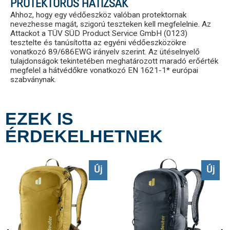
PROTEKTOROS HÁTIZSÁK
Ahhoz, hogy egy védőeszköz valóban protektornak
nevezhesse magát, szigorú teszteken kell megfelelnie. Az
Attackot a TÜV SÜD Product Service GmbH (0123)
tesztelte és tanúsította az egyéni védőeszközökre
vonatkozó 89/686EWG irányelv szerint. Az ütéselnyelő
tulajdonságok tekintetében meghatározott maradó erőérték
megfelel a hátvédőkre vonatkozó EN 1621-1* európai
szabványnak.
EZEK IS
ÉRDEKELHETNEK
Új
Új