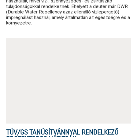
használják, mivel víz-, szennyeződés- és zsírtaszító
tulajdonságokkal rendelkeznek. Ehelyett a deuter már DWR
(Durable Water Repellency azaz ellenálló vízlepergető)
impregnálást használ, amely ártalmatlan az egészségre és a
környezetre.
TÜV/GS TANÚSÍTVÁNNYAL RENDELKEZŐ