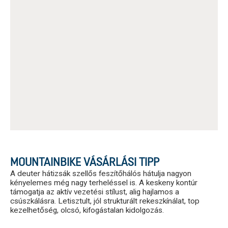
MOUNTAINBIKE VÁSÁRLÁSI TIPP
A deuter hátizsák szellős feszítőhálós hátulja nagyon
kényelemes még nagy terheléssel is. A keskeny kontúr
támogatja az aktív vezetési stílust, alig hajlamos a
csúszkálásra. Letisztult, jól strukturált rekeszkínálat, top
kezelhetőség, olcsó, kifogástalan kidolgozás.