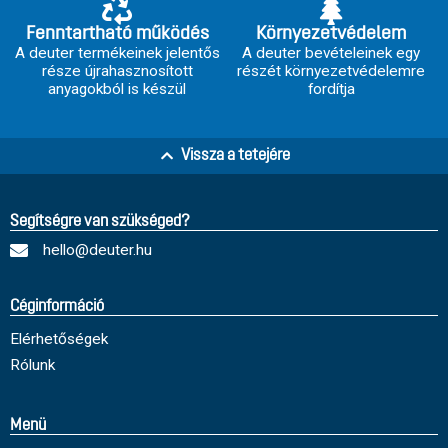
Fenntartható működés
Környezetvédelem
A deuter termékeinek jelentős
A deuter bevételeinek egy
része újrahasznosított
részét környezetvédelemre
anyagokból is készül
fordítja
Vissza a tetejére
Segítségre van szükséged?
hello@deuter.hu
Céginformáció
Elérhetőségek
Rólunk
Menü