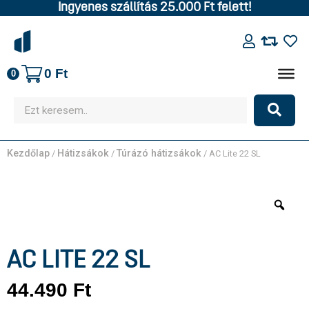
Ingyenes szállítás 25.000 Ft felett!
0
Ft
0
Kezdőlap
Hátizsákok
Túrázó hátizsákok
/
/
/ AC Lite 22 SL
AC LITE 22 SL
44.490
Ft