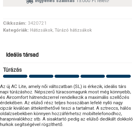
ingyenes szállítás
15.000 Ft felett!
Cikkszám:
3420721
Kategóriák:
,
Hátizsákok
Túrázó hátizsákok
Ideális társad
Túrázás
Az új AC Lite, amely női változatban (SL) is érkezik, ideális társ
napi túrázáshoz. Népszerű túracsomagunk most még könnyebb,
és Aircomfort hátrendszerrel rendelkezik a maximális szellőzés
érdekében. Az elülső rész teljes hosszában lefelé nyíló nagy
cipzár kiválóan áttekinthetővé teszi a tartalmat. A sztreccs, hálós
oldalzsebekben könnyen hozzáférhetsz mobiltelefonodhoz,
harapnivalókhoz stb. A sisaktartó pedig az elülső dedikált dokkoló
hurkok segítségével rögzíthető.