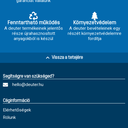
garanciát vállalunk
Fenntartható működés
Környezetvédelem
A deuter termékeinek jelentős
A deuter bevételeinek egy
része újrahasznosított
részét környezetvédelemre
anyagokból is készül
fordítja
Vissza a tetejére
Segítségre van szükséged?
hello@deuter.hu
Céginformáció
Elérhetőségek
Rólunk