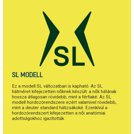
SL MODELL
Ez a modell SL változatban is kapható. Az SL
hátméret kifejezetten nőknek készült: a nők hátának
hossza átlagosan rövidebb, mint a férfiaké. Az SL
modell hordozórendszere ezért valamivel rövidebb,
mint a deuter standard hátizsákoké. Ezenkívül a
hordozórendszert kifejezetten a női anatómiai
adottságokhoz igazították.