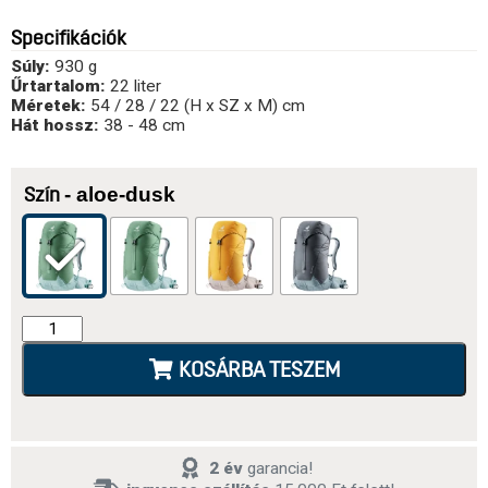
Specifikációk
Súly:
930 g
Űrtartalom:
22 liter
Méretek:
54 / 28 / 22 (H x SZ x M) cm
Hát hossz:
38 - 48 cm
- aloe-dusk
Szín
KOSÁRBA TESZEM
2 év
garancia!