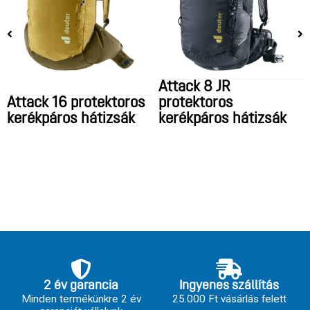
Attack 8 JR
Attack 16 protektoros
protektoros
kerékpáros hátizsák
kerékpáros hátizsák
2 év garancia
Ingyenes szállítás
Minden termékünkre 2 év
25.000 Ft vásárlás felett