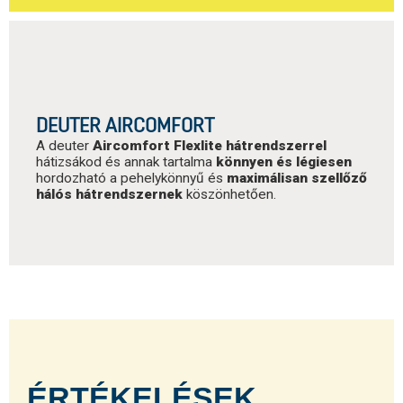
DEUTER AIRCOMFORT
A deuter
Aircomfort Flexlite hátrendszerrel
hátizsákod és annak tartalma
könnyen és légiesen
hordozható a pehelykönnyű és
maximálisan szellőző
hálós hátrendszernek
köszönhetően.
ÉRTÉKELÉSEK