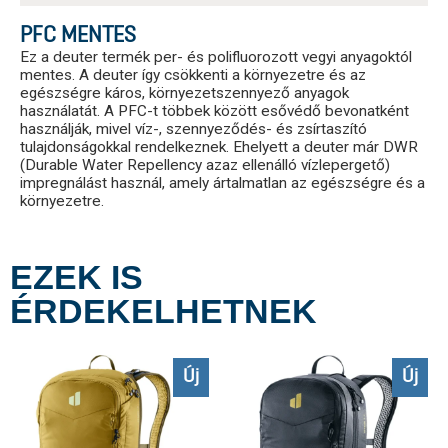
PFC MENTES
Ez a deuter termék per- és polifluorozott vegyi anyagoktól
mentes. A deuter így csökkenti a környezetre és az
egészségre káros, környezetszennyező anyagok
használatát. A PFC-t többek között esővédő bevonatként
használják, mivel víz-, szennyeződés- és zsírtaszító
tulajdonságokkal rendelkeznek. Ehelyett a deuter már DWR
(Durable Water Repellency azaz ellenálló vízlepergető)
impregnálást használ, amely ártalmatlan az egészségre és a
környezetre.
EZEK IS
ÉRDEKELHETNEK
Új
Új