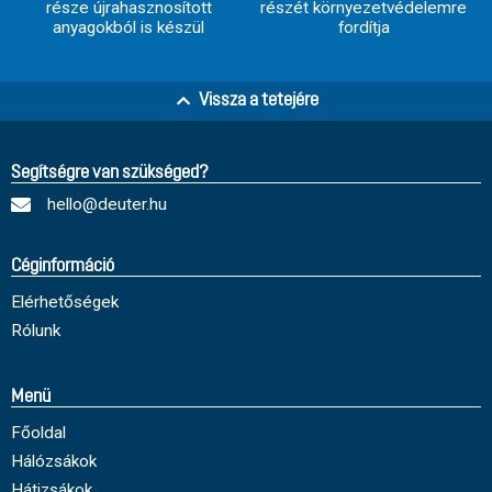
része újrahasznosított
részét környezetvédelemre
anyagokból is készül
fordítja
Vissza a tetejére
Segítségre van szükséged?
hello@deuter.hu
Céginformáció
Elérhetőségek
Rólunk
Menü
Főoldal
Hálózsákok
Hátizsákok