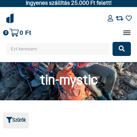
Ingyenes szállítás 25.000 Ft felett!
0
Ft
0
tin-mystic
Szűrők