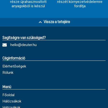
része újrahasznosított
részét környezetvédelemre
anyagokból is készül
fordítja
Vissza a tetejére
Segítségre van szükséged?
hello@deuter.hu
Céginformáció
Elérhetőségek
Rólunk
Menü
Főoldal
Hálózsákok
Hátizsákok