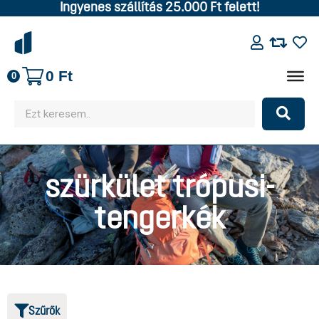
Ingyenes szállítás 25.000 Ft felett!
0
Ft
0
szürkület trópusi-
tengerkék
Szűrők