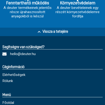
Fenntartható működés
Környezetvédelem
A deuter termékeinek jelentős
A deuter bevételeinek egy
része újrahasznosított
részét környezetvédelemre
anyagokból is készül
fordítja
Vissza a tetejére
Segítségre van szükséged?
hello@deuter.hu
Céginformáció
Elérhetőségek
Rólunk
Menü
Főoldal