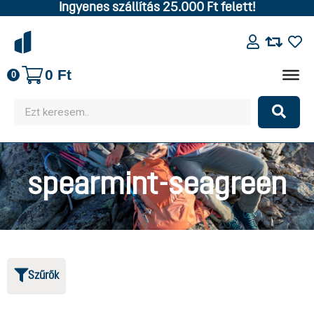
Ingyenes szállítás 25.000 Ft felett!
0
Ft
0
spearmint-seagreen
Szűrők