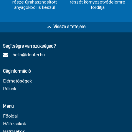
része újrahasznosított
részét környezetvédelemre
anyagokból is készül
fordítja
Vissza a tetejére
Segítségre van szükséged?
hello@deuter.hu
Céginformáció
Elérhetőségek
Rólunk
Menü
Főoldal
Hálózsákok
Hátizsákok