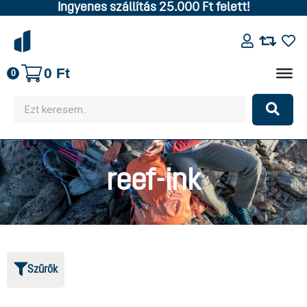
Ingyenes szállítás 25.000 Ft felett!
0
Ft
0
reef-ink
Szűrők