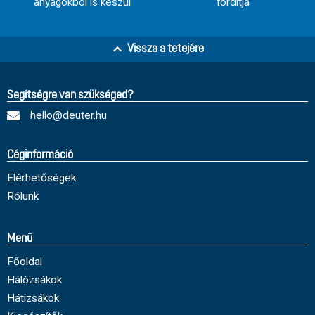
anyagokból is készül
fordítja
Vissza a tetejére
Segítségre van szükséged?
hello@deuter.hu
Céginformáció
Elérhetőségek
Rólunk
Menü
Főoldal
Hálózsákok
Hátizsákok