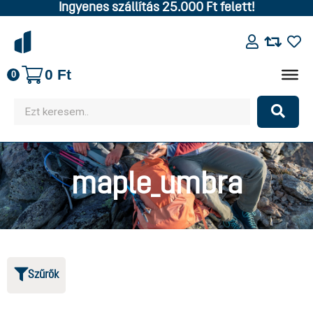
Ingyenes szállítás 25.000 Ft felett!
0
Ft
0
maple_umbra
Szűrők