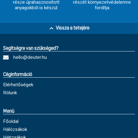
része újrahasznosított
részét környezetvédelemre
anyagokból is készül
fordítja
Vissza a tetejére
Segítségre van szükséged?
hello@deuter.hu
Céginformáció
Elérhetőségek
Rólunk
Menü
Főoldal
Hálózsákok
Hátizsákok