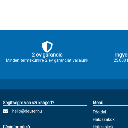
2 év garancia
Ingye
Minden termékünkre 2 év garanciát vállalunk
25.000 F
Segítségre van szükséged?
Menü
hello@deuter.hu
Főoldal
Hálózsákok
Hátizsákok
Céginformáció