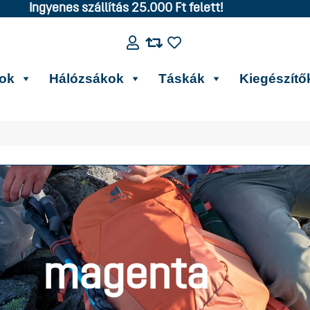
Ingyenes szállítás 25.000 Ft felett!
kok
Hálózsákok
Táskák
Kiegészítő
magenta