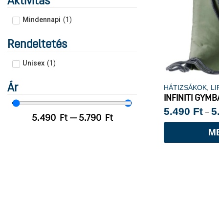
Aktivitás
Mindennapi
(
1
)
Rendeltetés
Unisex
(
1
)
Ár
HÁTIZSÁKOK
,
LI
INFINITI GYM
5.490
Ft
5
–
5.490
Ft
—
5.790
Ft
M