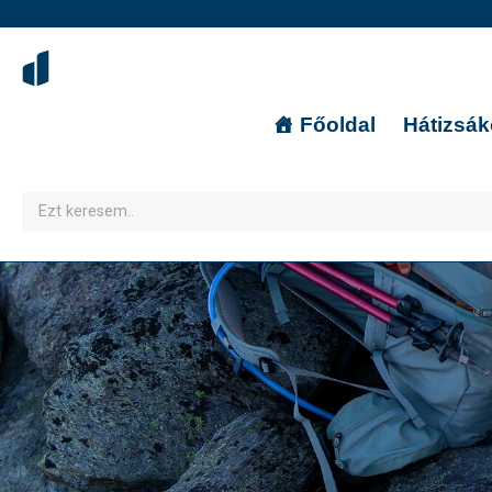
Főoldal
Hátizsá