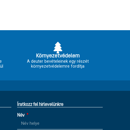
Környezetvédelem
e
A deuter bevételeinek egy részét
ül
környezetvédelemre fordítja
Íratkozz fel hirlevelünkre
Név