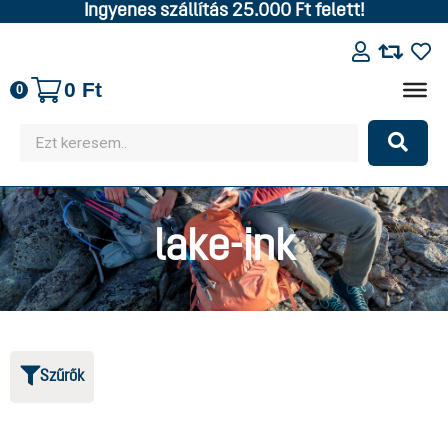
Ingyenes szállítás 25.000 Ft felett!
0
Ft
0
lake-ink
Szűrők