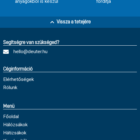
anyagokból is készül
fordítja
Vissza a tetejére
Segítségre van szükséged?
hello@deuter.hu
Céginformáció
Elérhetőségek
Rólunk
Menü
Főoldal
Hálózsákok
Hátizsákok