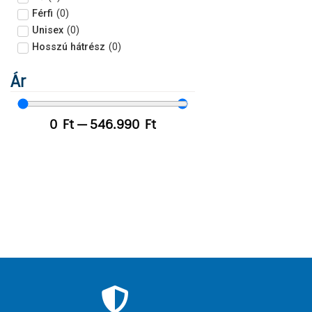
Férfi
(
0
)
Unisex
(
0
)
Hosszú hátrész
(
0
)
Ár
0
Ft
—
546.990
Ft