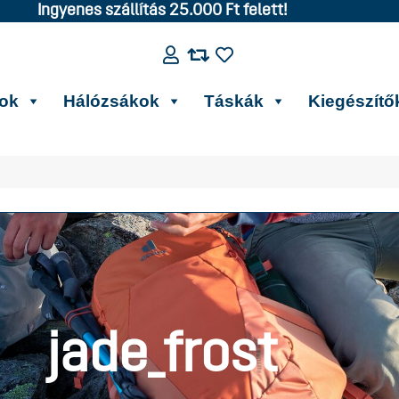
Ingyenes szállítás 25.000 Ft felett!
kok
Hálózsákok
Táskák
Kiegészítő
jade_frost