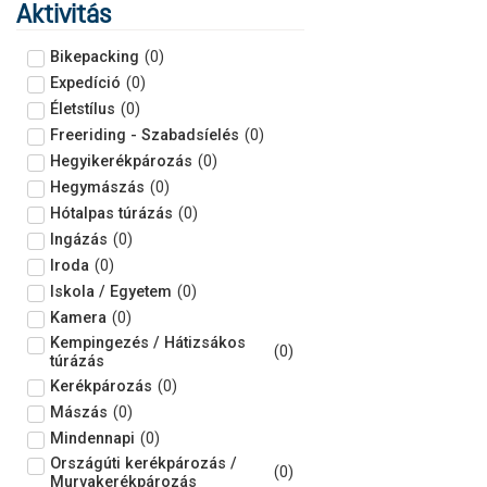
Aktivitás
Bikepacking
(
0
)
Expedíció
(
0
)
Életstílus
(
0
)
Freeriding - Szabadsíelés
(
0
)
Hegyikerékpározás
(
0
)
Hegymászás
(
0
)
Hótalpas túrázás
(
0
)
Ingázás
(
0
)
Iroda
(
0
)
Iskola / Egyetem
(
0
)
Kamera
(
0
)
Kempingezés / Hátizsákos
(
0
)
túrázás
Kerékpározás
(
0
)
Mászás
(
0
)
Mindennapi
(
0
)
Országúti kerékpározás /
(
0
)
Murvakerékpározás