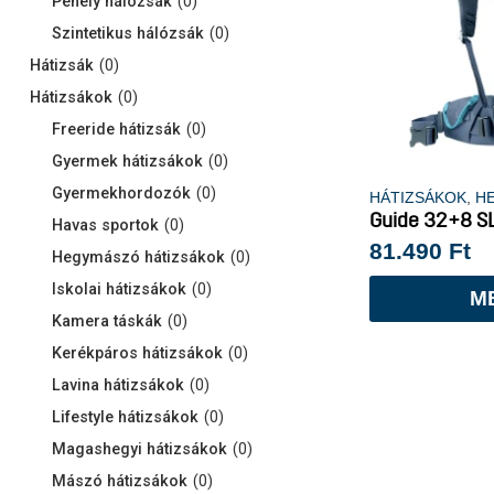
Pehely hálózsák
(
0
)
Szintetikus hálózsák
(
0
)
Hátizsák
(
0
)
Hátizsákok
(
0
)
Freeride hátizsák
(
0
)
Gyermek hátizsákok
(
0
)
Gyermekhordozók
(
0
)
HÁTIZSÁKOK
,
H
Guide 32+8 S
Havas sportok
(
0
)
81.490
Ft
Hegymászó hátizsákok
(
0
)
Iskolai hátizsákok
(
0
)
M
Kamera táskák
(
0
)
Kerékpáros hátizsákok
(
0
)
Lavina hátizsákok
(
0
)
Lifestyle hátizsákok
(
0
)
Magashegyi hátizsákok
(
0
)
Mászó hátizsákok
(
0
)