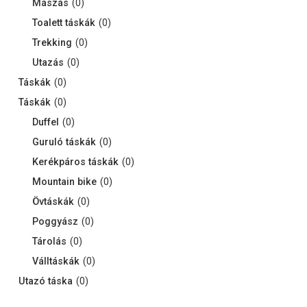
Mászás
(
0
)
Toalett táskák
(
0
)
Trekking
(
0
)
Utazás
(
0
)
Táskák
(
0
)
Táskák
(
0
)
Duffel
(
0
)
Guruló táskák
(
0
)
Kerékpáros táskák
(
0
)
Mountain bike
(
0
)
Övtáskák
(
0
)
Poggyász
(
0
)
Tárolás
(
0
)
Válltáskák
(
0
)
Utazó táska
(
0
)