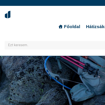
Főoldal
Hátizsá