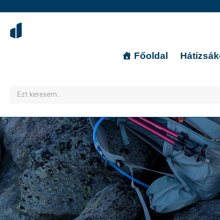
Főoldal
Hátizsá