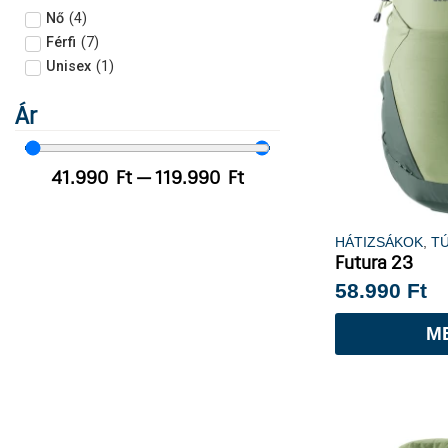
Nő
(
4
)
Férfi
(
7
)
Unisex
(
1
)
Ár
41.990
Ft
—
119.990
Ft
HÁTIZSÁKOK
,
T
Futura 23
58.990
Ft
M