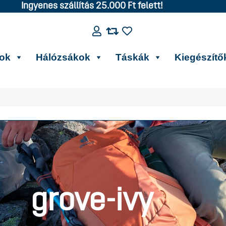
Ingyenes szállítás 25.000 Ft felett!
kok
Hálózsákok
Táskák
Kiegészítő
grove-ivy