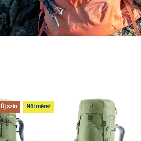
Új szín
Női méret