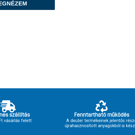
EGNÉZEM
nes szállítás
Fenntartható működés
t vásárlás felett
A deuter termékeinek jelentős rész
újrahasznosított anyagokból is kész