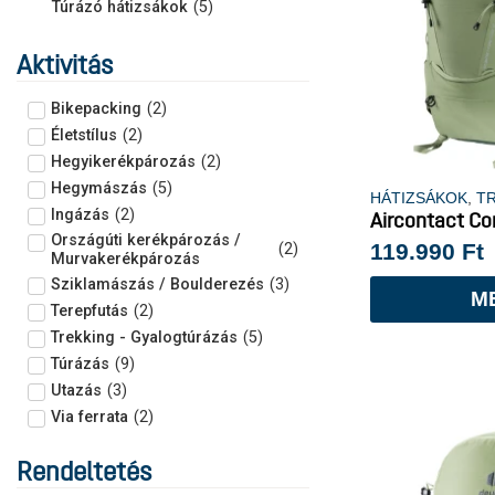
Túrázó hátizsákok
(
5
)
Aktivitás
Bikepacking
(
2
)
Életstílus
(
2
)
Hegyikerékpározás
(
2
)
Hegymászás
(
5
)
HÁTIZSÁKOK
,
T
Ingázás
(
2
)
Aircontact Co
Országúti kerékpározás /
119.990
Ft
(
2
)
Murvakerékpározás
Sziklamászás / Boulderezés
(
3
)
M
Terepfutás
(
2
)
Trekking - Gyalogtúrázás
(
5
)
Túrázás
(
9
)
Utazás
(
3
)
Via ferrata
(
2
)
Rendeltetés