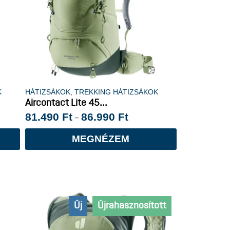
K
HÁTIZSÁKOK
,
TREKKING HÁTIZSÁKOK
Aircontact Lite 45...
81.490
Ft
86.990
Ft
–
MEGNÉZEM
Új
Újrahasznosított