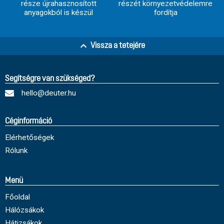
része újrahasznosított
részét környezetvédelemre
anyagokból is készül
fordítja
Vissza a tetejére
Segítségre van szükséged?
hello@deuter.hu
Céginformáció
Elérhetőségek
Rólunk
Menü
Főoldal
Hálózsákok
Hátizsákok