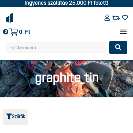
Ingyenes szállítás 25.000 Ft felett!
0
Ft
0
graphite_tin
Szűrők