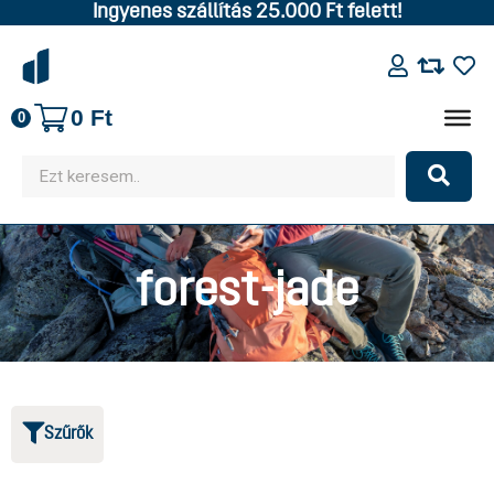
Ingyenes szállítás 25.000 Ft felett!
0
Ft
0
forest-jade
Szűrők