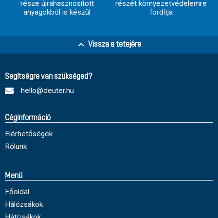
része újrahasznosított
részét környezetvédelemre
anyagokból is készül
fordítja
Vissza a tetejére
Segítségre van szükséged?
hello@deuter.hu
Céginformáció
Elérhetőségek
Rólunk
Menü
Főoldal
Hálózsákok
Hátizsákok