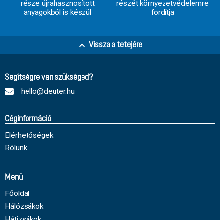
része újrahasznosított
részét környezetvédelemre
anyagokból is készül
fordítja
Vissza a tetejére
Segítségre van szükséged?
hello@deuter.hu
Céginformáció
Elérhetőségek
Rólunk
Menü
Főoldal
Hálózsákok
Hátizsákok