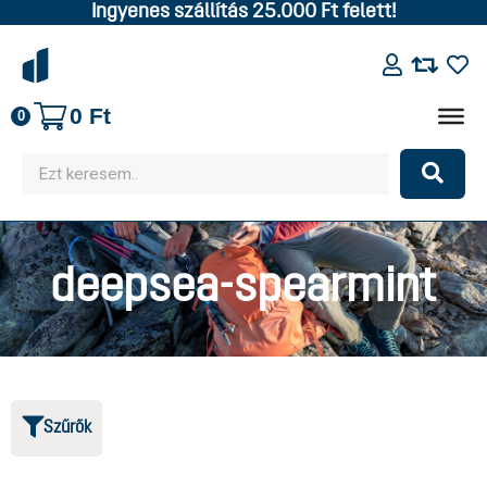
Ingyenes szállítás 25.000 Ft felett!
0
Ft
0
deepsea-spearmint
Szűrők