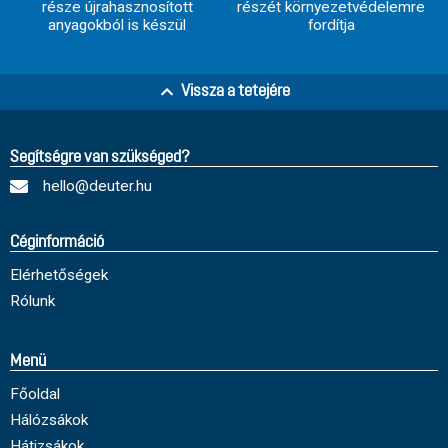
része újrahasznosított
részét környezetvédelemre
anyagokból is készül
fordítja
Vissza a tetejére
Segítségre van szükséged?
hello@deuter.hu
Céginformáció
Elérhetőségek
Rólunk
Menü
Főoldal
Hálózsákok
Hátizsákok