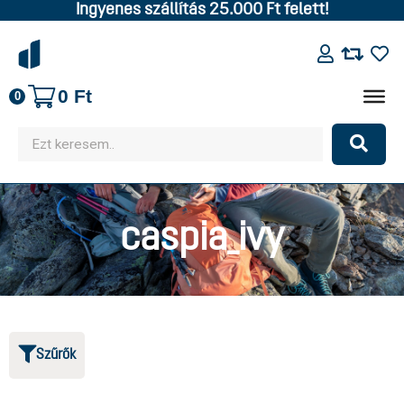
Ingyenes szállítás 25.000 Ft felett!
0
Ft
0
caspia_ivy
Szűrők