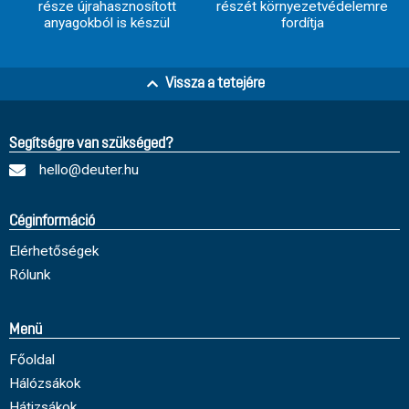
része újrahasznosított
részét környezetvédelemre
anyagokból is készül
fordítja
Vissza a tetejére
Segítségre van szükséged?
hello@deuter.hu
Céginformáció
Elérhetőségek
Rólunk
Menü
Főoldal
Hálózsákok
Hátizsákok