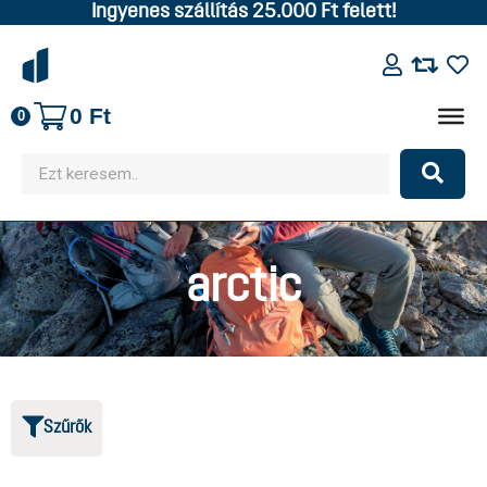
Ingyenes szállítás 25.000 Ft felett!
0
Ft
0
arctic
Szűrők