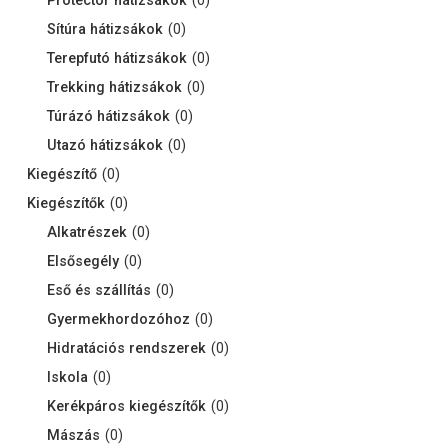
Protector hátizsákok
(
0
)
Sítúra hátizsákok
(
0
)
Terepfutó hátizsákok
(
0
)
Trekking hátizsákok
(
0
)
Túrázó hátizsákok
(
0
)
Utazó hátizsákok
(
0
)
Kiegészítő
(
0
)
Kiegészítők
(
0
)
Alkatrészek
(
0
)
Elsősegély
(
0
)
Eső és szállítás
(
0
)
Gyermekhordozóhoz
(
0
)
Hidratációs rendszerek
(
0
)
Iskola
(
0
)
Kerékpáros kiegészítők
(
0
)
Mászás
(
0
)