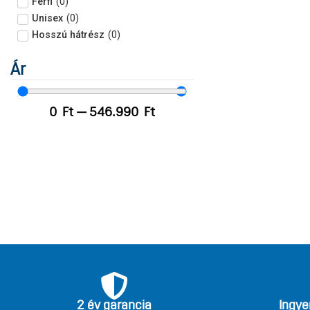
Férfi
(
0
)
Unisex
(
0
)
Hosszú hátrész
(
0
)
Ár
0
Ft
—
546.990
Ft
2 év garancia
Ingye