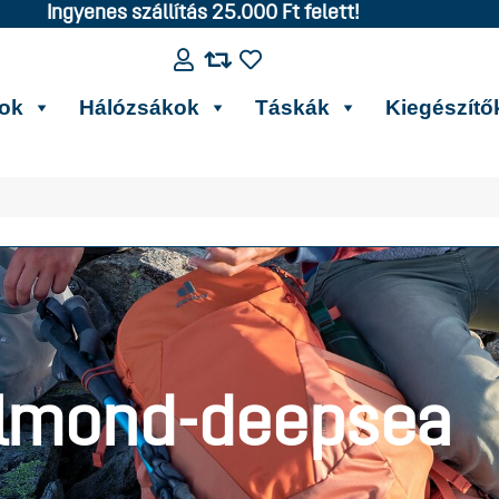
Ingyenes szállítás 25.000 Ft felett!
kok
Hálózsákok
Táskák
Kiegészítő
lmond-deepsea