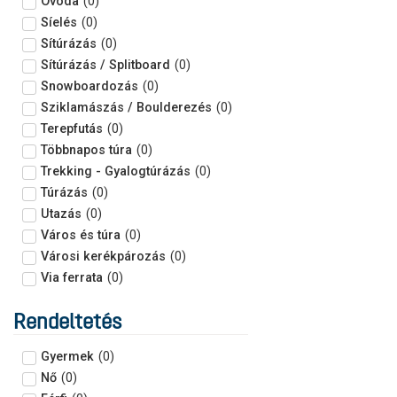
Óvoda
(
0
)
Síelés
(
0
)
Sítúrázás
(
0
)
Sítúrázás / Splitboard
(
0
)
Snowboardozás
(
0
)
Sziklamászás / Boulderezés
(
0
)
Terepfutás
(
0
)
Többnapos túra
(
0
)
Trekking - Gyalogtúrázás
(
0
)
Túrázás
(
0
)
Utazás
(
0
)
Város és túra
(
0
)
Városi kerékpározás
(
0
)
Via ferrata
(
0
)
Rendeltetés
Gyermek
(
0
)
Nő
(
0
)