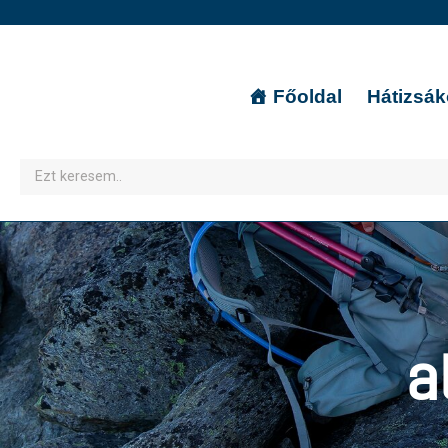
Főoldal
Hátizsá
a