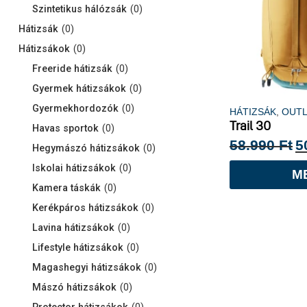
Szintetikus hálózsák
(
0
)
Hátizsák
(
0
)
Hátizsákok
(
0
)
Freeride hátizsák
(
0
)
Gyermek hátizsákok
(
0
)
Gyermekhordozók
(
0
)
HÁTIZSÁK
,
OUT
Trail 30
Havas sportok
(
0
)
58.990
Ft
5
Hegymászó hátizsákok
(
0
)
Iskolai hátizsákok
(
0
)
M
Kamera táskák
(
0
)
Kerékpáros hátizsákok
(
0
)
Lavina hátizsákok
(
0
)
Lifestyle hátizsákok
(
0
)
Magashegyi hátizsákok
(
0
)
Mászó hátizsákok
(
0
)