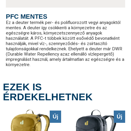
PFC MENTES
Ez a deuter termék per- és polifluorozott vegyi anyagoktól
mentes. A deuter így csökkenti a környezetre és az
egészségre káros, környezetszennyező anyagok
használatát. A PFC-t többek között esővédő bevonatként
használják, mivel víz-, szennyeződés- és zsírtaszító
tulajdonságokkal rendelkeznek. Ehelyett a deuter már DWR
(Durable Water Repellency azaz ellenálló vízlepergető)
impregnálást használ, amely ártalmatlan az egészségre és a
környezetre.
EZEK IS
ÉRDEKELHETNEK
Új
Új