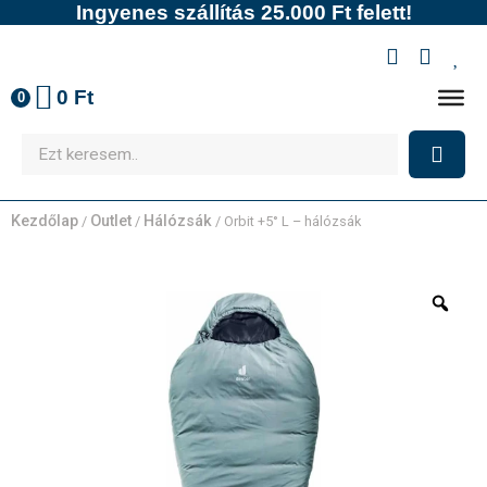
Ingyenes szállítás 25.000 Ft felett!
0
Ft
0
Kezdőlap
Outlet
Hálózsák
/
/
/ Orbit +5° L – hálózsák