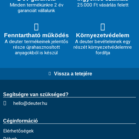
Minden termékünkre 2 év
25.000 Ft vásárlás felett
garanciát vállalunk
Fenntartható működés
Környezetvédelem
A deuter termékeinek jelentős
A deuter bevételeinek egy
része újrahasznosított
részét környezetvédelemre
anyagokból is készül
fordítja
Vissza a tetejére
Segítségre van szükséged?
hello@deuter.hu
Céginformáció
Elérhetőségek
Rólunk