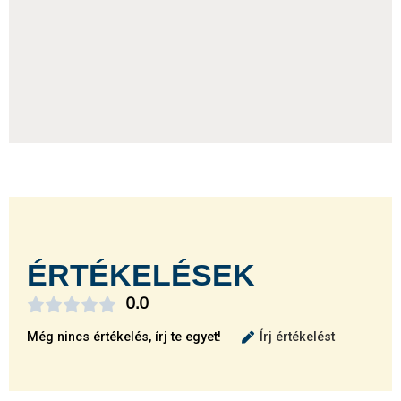
ÉRTÉKELÉSEK





0.0
Még nincs értékelés, írj te egyet!
Írj értékelést