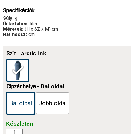
Specifikációk
Súly:
g
Űrtartalom:
liter
Méretek:
(H x SZ x M) cm
Hát hossz:
cm
- arctic-ink
Szín
- Bal oldal
Cipzár helye
Bal oldal
Jobb oldal
Készleten