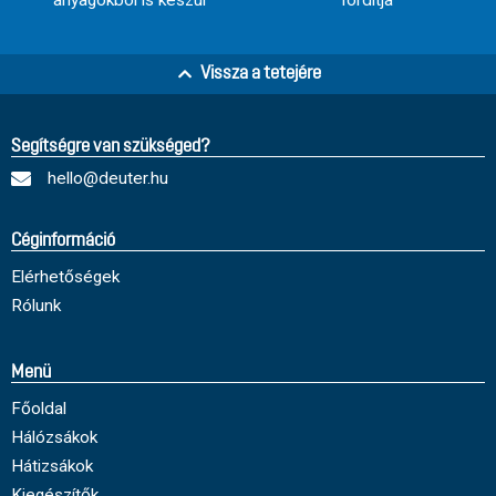
anyagokból is készül
fordítja
Vissza a tetejére
Segítségre van szükséged?
hello@deuter.hu
Céginformáció
Elérhetőségek
Rólunk
Menü
Főoldal
Hálózsákok
Hátizsákok
Kiegészítők