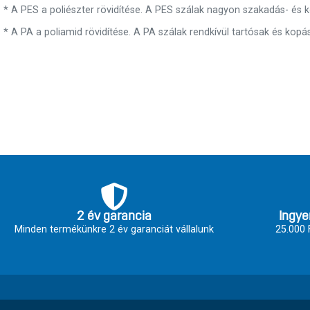
* A PES a poliészter rövidítése. A PES szálak nagyon szakadás- és ko
* A PA a poliamid rövidítése. A PA szálak rendkívül tartósak és kopás
2 év garancia
Ingye
Minden termékünkre 2 év garanciát vállalunk
25.000 F