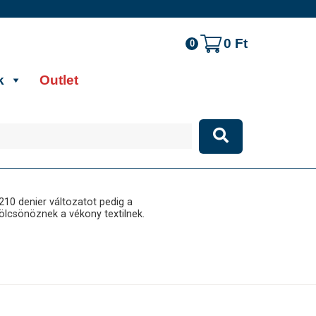
0
Ft
0
k
Outlet
210 denier változatot pedig a
kölcsönöznek a vékony textilnek.