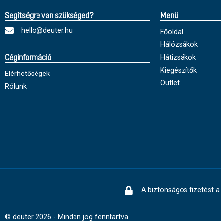
Segítségre van szükséged?
Menü
hello@deuter.hu
Főoldal
Hálózsákok
Hátizsákok
Céginformáció
Kiegészítők
Elérhetőségek
Outlet
Rólunk
A biztonságos fizetést a 
© deuter 2026 - Minden jog fenntartva