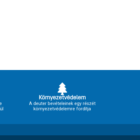
Környezetvédelem
e
A deuter bevételeinek egy részét
ül
környezetvédelemre fordítja