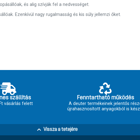
pásállóak, és alig szívják fel a nedvességet.
állóak. Ezenkívül nagy rugalmasság és kis súly jellemzi őket.
nes szállítás
Fenntartható működés
t vásárlás felett
A deuter termékeinek jelentős rész
újrahasznosított anyagokból is kész
Vissza a tetejére