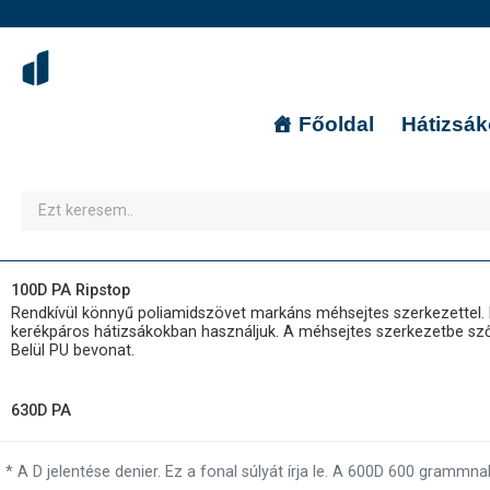
Főoldal
Hátizsá
100D PA Ripstop
Rendkívül könnyű poliamidszövet markáns méhsejtes szerkezettel. Ez
kerékpáros hátizsákokban használjuk. A méhsejtes szerkezetbe szőtt 
Belül PU bevonat.
630D PA
* A D jelentése denier. Ez a fonal súlyát írja le. A 600D 600 gramm