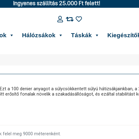
Ingyenes szállítás 25.000 Ft felett!
kok
Hálózsákok
Táskák
Kiegészítő
t a 100 denier anyagot a súlycsökkentett súlyú hátizsákjainkban, a 
erősítő fonalak növelik a szakadásállóságot, és ezáltal stabilitást 
nak felel meg 9000 méterenként.