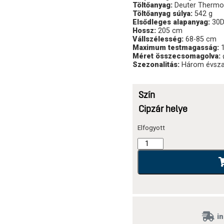
Töltőanyag:
Deuter Thermo
Töltőanyag súlya:
542 g
Elsődleges alapanyag:
30D
Hossz:
205 cm
Vállszélesség:
68-85 cm
Maximum testmagasság:
1
Méret összecsomagolva:
Szezonalitás:
Három évsz
Szín
Cipzár helye
Elfogyott
in