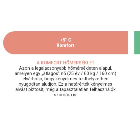
+5° C
Komfort
A KOMFORT HŐMÉRSÉKLET
Azon a legalacsonyabb hőmérsékleten alapul,
amelyen egy „átlagos” nő (25 év / 60 kg / 160 cm)
elvárhatja, hogy kényelmes testhelyzetben
nyugodtan aludjon. Ez a határérték kényelmes
alvást biztosít, még a tapasztalatlan felhasználók
számára is.