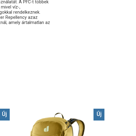
ználatát. A PFC-t többek
mivel víz-,
gokkal rendelkeznek.
er Repellency azaz
znál, amely ártalmatlan az
Új
Új