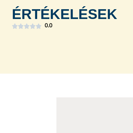
ÉRTÉKELÉSEK





0.0