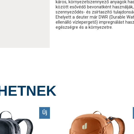
káros, környezetszennyező anyagok has
között esővédő bevonatként használják, 
szennyeződés- és zsírtaszító tulajdonsá
Ehelyett a deuter már DWR (Durable Wat
ellenálló vízlepergető) impregnálást has
egészségre és a környezetre.
LHETNEK
Új