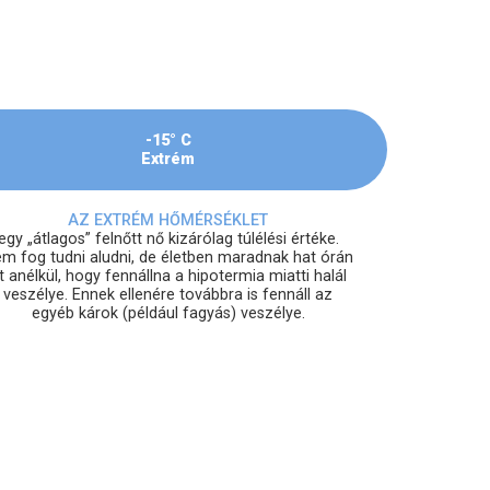
-15° C
Extrém
AZ EXTRÉM HŐMÉRSÉKLET
egy „átlagos” felnőtt nő kizárólag túlélési értéke.
m fog tudni aludni, de életben maradnak hat órán
t anélkül, hogy fennállna a hipotermia miatti halál
veszélye. Ennek ellenére továbbra is fennáll az
egyéb károk (például fagyás) veszélye.