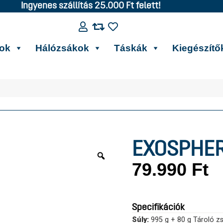
Ingyenes szállítás 25.000 Ft felett!
kok
Hálózsákok
Táskák
Kiegészítő
EXOSPHER
79.990
Ft
Specifikációk
Súly:
995 g + 80 g Tároló z