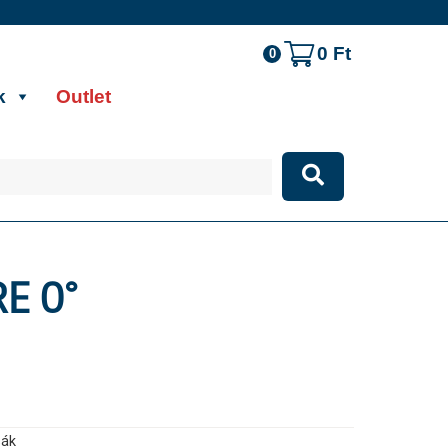
0
Ft
0
k
Outlet
E 0°
sák