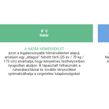
0° C
Határ
A HATÁR HŐMÉRSÉKLET
azon a legalacsonyabb hőmérsékleten alapul,
amelyen egy „átlagos” felnőtt férfi (25 év / 70 kg /
Ne
173 cm) elvárhatja, hogy kényelmes testhelyzetben
á
nyugodtan aludjon. A tapasztalt felhasználó a
ruhaválasztással és további tényezőkkel
optimalizálhatja a szigetelési tulajdonságokat.