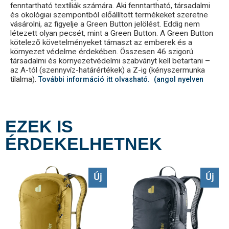
fenntartható textíliák számára. Aki fenntartható, társadalmi
és ökológiai szempontból előállított termékeket szeretne
vásárolni, az figyelje a Green Button jelölést. Eddig nem
létezett olyan pecsét, mint a Green Button. A Green Button
kötelező követelményeket támaszt az emberek és a
környezet védelme érdekében. Összesen 46 szigorú
társadalmi és környezetvédelmi szabványt kell betartani –
az A-tól (szennyvíz-határértékek) a Z-ig (kényszermunka
tilalma).
További információ itt olvasható. (angol nyelven
EZEK IS
ÉRDEKELHETNEK
Új
Új