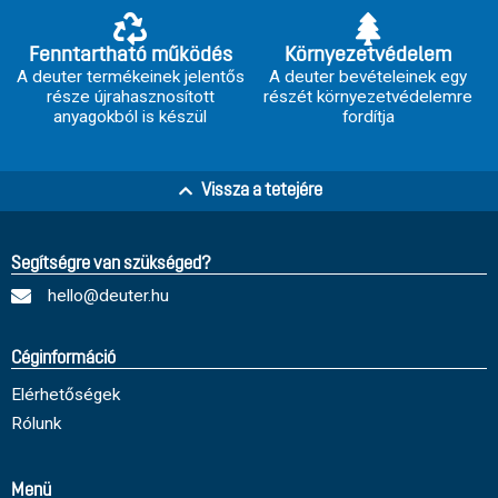
Fenntartható működés
Környezetvédelem
A deuter termékeinek jelentős
A deuter bevételeinek egy
része újrahasznosított
részét környezetvédelemre
anyagokból is készül
fordítja
Vissza a tetejére
Segítségre van szükséged?
hello@deuter.hu
Céginformáció
Elérhetőségek
Rólunk
Menü