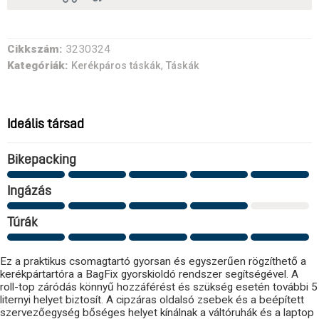
Cikkszám:
3230324
Kategóriák:
,
Kerékpáros táskák
Táskák
Ideális társad
Bikepacking
Ingázás
Túrák
Ez a praktikus csomagtartó gyorsan és egyszerűen rögzíthető a
kerékpártartóra a BagFix gyorskioldó rendszer segítségével. A
roll-top záródás könnyű hozzáférést és szükség esetén további 5
liternyi helyet biztosít. A cipzáras oldalsó zsebek és a beépített
szervezőegység bőséges helyet kínálnak a váltóruhák és a laptop