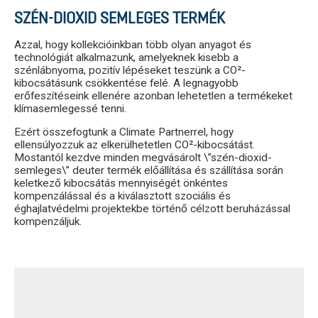
SZÉN-DIOXID SEMLEGES TERMÉK
Azzal, hogy kollekcióinkban több olyan anyagot és
technológiát alkalmazunk, amelyeknek kisebb a
szénlábnyoma, pozitív lépéseket teszünk a CO²-
kibocsátásunk csökkentése felé. A legnagyobb
erőfeszítéseink ellenére azonban lehetetlen a termékeket
klímasemlegessé tenni.
Ezért összefogtunk a Climate Partnerrel, hogy
ellensúlyozzuk az elkerülhetetlen CO²-kibocsátást.
Mostantól kezdve minden megvásárolt \”szén-dioxid-
semleges\” deuter termék előállítása és szállítása során
keletkező kibocsátás mennyiségét önkéntes
kompenzálással és a kiválasztott szociális és
éghajlatvédelmi projektekbe történő célzott beruházással
kompenzáljuk.