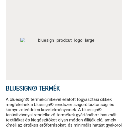
BLUESIGN® TERMÉK
A bluesign® termékcímkével ellátott fogyasztási cikkek
megfelelnek a bluesign® rendszer szigorú biztonsági és
környezetvédelmi követelményeinek. A bluesign®
tanúsítvánnyal rendelkező termékek gyártásához használt
textíliákat és kiegészítőket olyan módon állítják elő, amely
kíméli az értékes erőforrásokat, és minimális hatást gyakorol