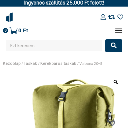
Ingyenes szállítás 25.000 Ft felett!
0
Ft
0
Kezdőlap
Táskák
Kerékpáros táskák
/
/
/ Valbona 20+5