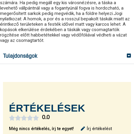
számára. Ha pedig megáll egy kis városnézésre, a táska a
levehető vállpántnál vagy a fogantyúnál fogva is hordozható, a
megerősített sarkok pedig megvédik, ha a földre helyezi.Jogi
nyilatkozat: A homok, a por és a rosszul bepakolt táskák miatt az
érintkező területeken a festék idővel matt vagy karcos lehet. A
kopások elkerülése érdekében a táskák vagy csomagtartók
rögzítése előtt habbetétekkel vagy védőfóliával védheti a vázat
vagy az csomagtartót.
Tulajdonságok
ÉRTÉKELÉSEK





0.0
Még nincs értékelés, írj te egyet!
Írj értékelést