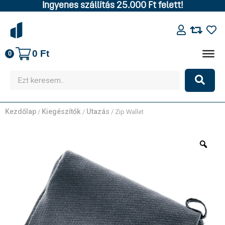
Ingyenes szállítás 25.000 Ft felett!
0
Ft
0
Kezdőlap
Kiegészítők
Utazás
/
/
/ Zip Wallet