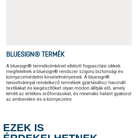
BLUESIGN® TERMÉK
A bluesign® termékcímkével ellátott fogyasztási cikkek
megfelelnek a bluesign® rendszer szigorú biztonsági és
környezetvédelmi követelményeinek. A bluesign®
tanúsítvánnyal rendelkező termékek gyártásához használt
textíliákat és kiegészítőket olyan módon állítják elő, amely
kíméli az értékes erőforrásokat, és minimális hatást gyakorol
az emberekre és a környezetre.
EZEK IS