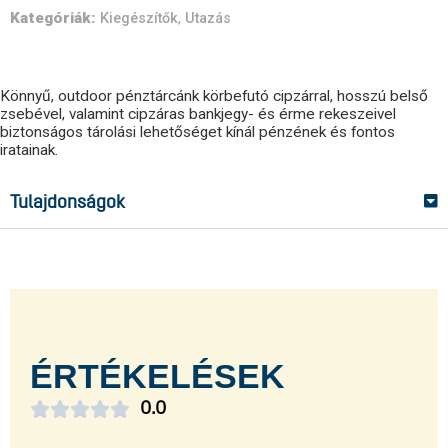
Kategóriák:
,
Kiegészítők
Utazás
Könnyű, outdoor pénztárcánk körbefutó cipzárral, hosszú belső
zsebével, valamint cipzáras bankjegy- és érme rekeszeivel
biztonságos tárolási lehetőséget kínál pénzének és fontos
iratainak.
Tulajdonságok
ÉRTÉKELÉSEK





0.0