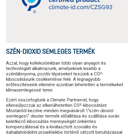
SZÉN-DIOXID SEMLEGES TERMÉK
Azzal, hogy kollekcióinkban több olyan anyagot és
technológiát alkalmazunk, amelyeknek kisebb a
szénlábnyoma, pozitív lépéseket teszünk a CO²-
kibocsátásunk csökkentése felé. A legnagyobb
erőfeszítéseink ellenére azonban lehetetlen a termékeket
klímasemlegessé tenni.
Ezért összefogtunk a Climate Partnerrel, hogy
ellensúlyozzuk az elkerülhetetlen CO²-kibocsátást.
Mostantól kezdve minden megvásárolt \”szén-dioxid-
semleges\” deuter termék előállítása és szállítása során
keletkező kibocsátás mennyiségét önkéntes
kompenzálással és a kiválasztott szociális és
éghajlatvédelmi projektekbe történő célzott beruházással