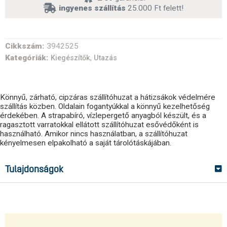
ingyenes szállítás
25.000 Ft felett!
Cikkszám:
3942525
Kategóriák:
,
Kiegészítők
Utazás
Könnyű, zárható, cipzáras szállítóhuzat a hátizsákok védelmére
szállítás közben. Oldalain fogantyúkkal a könnyű kezelhetőség
érdekében. A strapabíró, vízlepergető anyagból készült, és a
ragasztott varratokkal ellátott szállítóhuzat esővédőként is
használható. Amikor nincs használatban, a szállítóhuzat
kényelmesen elpakolható a saját tárolótáskájában.
Tulajdonságok