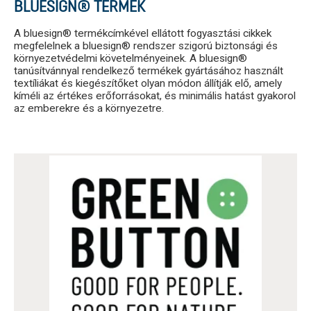
BLUESIGN® TERMÉK
A bluesign® termékcímkével ellátott fogyasztási cikkek
megfelelnek a bluesign® rendszer szigorú biztonsági és
környezetvédelmi követelményeinek. A bluesign®
tanúsítvánnyal rendelkező termékek gyártásához használt
textíliákat és kiegészítőket olyan módon állítják elő, amely
kíméli az értékes erőforrásokat, és minimális hatást gyakorol
az emberekre és a környezetre.