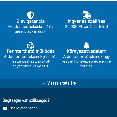
2 év garancia
Ingyenes szállítás
Minden termékünkre 2 év
25.000 Ft vásárlás felett
garanciát vállalunk
Fenntartható működés
Környezetvédelem
A deuter termékeinek jelentős
A deuter bevételeinek egy
része újrahasznosított
részét környezetvédelemre
anyagokból is készül
fordítja
Vissza a tetejére
Segítségre van szükséged?
hello@deuter.hu