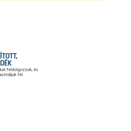
TOTT,
ADÉK
at feldolgozzuk, és
sználjuk fel.