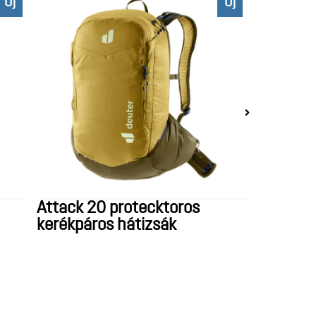
Új
Új
Attack 20 protecktoros
kerékpáros hátizsák