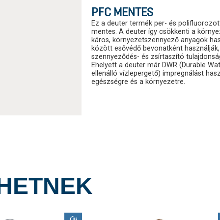
PFC MENTES
Ez a deuter termék per- és polifluorozot
mentes. A deuter így csökkenti a körny
káros, környezetszennyező anyagok has
között esővédő bevonatként használják, 
szennyeződés- és zsírtaszító tulajdonsá
Ehelyett a deuter már DWR (Durable Wat
ellenálló vízlepergető) impregnálást has
egészségre és a környezetre.
LHETNEK