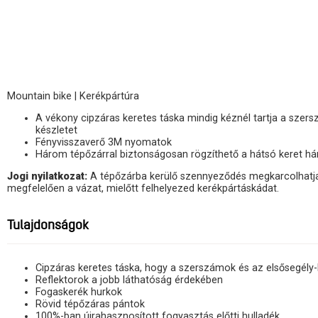
Mountain bike | Kerékpártúra
A vékony cipzáras keretes táska mindig kéznél tartja a szer
készletet
Fényvisszaverő 3M nyomatok
Három tépőzárral biztonságosan rögzíthető a hátsó keret 
Jogi nyilatkozat:
A tépőzárba kerülő szennyeződés megkarcolhatja 
megfelelően a vázat, mielőtt felhelyezed kerékpártáskádat.
Tulajdonságok
Cipzáras keretes táska, hogy a szerszámok és az elsősegély-
Reflektorok a jobb láthatóság érdekében
Fogaskerék hurkok
Rövid tépőzáras pántok
100%-ban újrahasznosított fogyasztás előtti hulladék