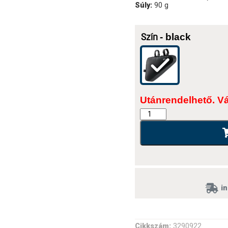
Súly:
90 g
- black
Szín
Utánrendelhető. V
in
Cikkszám:
3290922