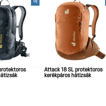
Új
protektoros
Attack 18 SL protektoros
átizsák
kerékpáros hátizsák