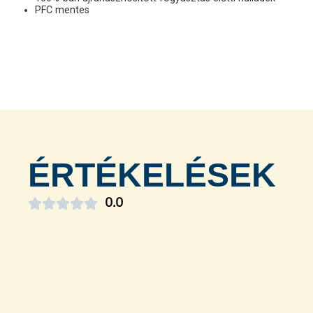
PFC mentes
ÉRTÉKELÉSEK





0.0