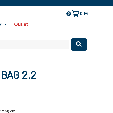
0
Ft
0
k
Outlet
 BAG 2.2
SZ x M) cm