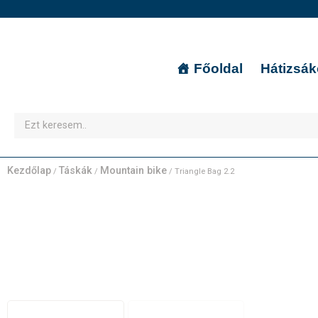
Főoldal
Hátizsá
Kezdőlap
Táskák
Mountain bike
/
/
/ Triangle Bag 2.2