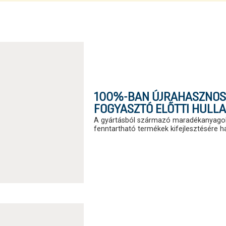
100%-BAN ÚJRAHASZNOSÍ
FOGYASZTÓ ELŐTTI HULL
A gyártásból származó maradékanyagok
fenntartható termékek kifejlesztésére ha