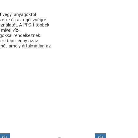
t vegyi anyagoktól
ezetre és az egészségre
ználatát. A PFC-t többek
mivel víz-,
gokkal rendelkeznek.
er Repellency azaz
znál, amely ártalmatlan az