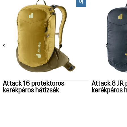
Új
Attack 16 protektoros
Attack 8 JR 
kerékpáros hátizsák
kerékpáros h