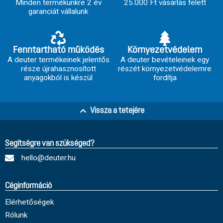
Minden termékünkre 2 év
25.000 Ft vásárlás felett
garanciát vállalunk
Fenntartható működés
Környezetvédelem
A deuter termékeinek jelentős
A deuter bevételeinek egy
része újrahasznosított
részét környezetvédelemre
anyagokból is készül
fordítja
Vissza a tetejére
Segítségre van szükséged?
hello@deuter.hu
Céginformáció
Elérhetőségek
Rólunk