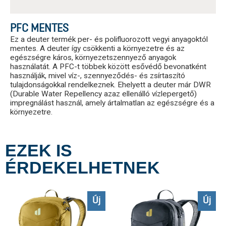
PFC MENTES
Ez a deuter termék per- és polifluorozott vegyi anyagoktól
mentes. A deuter így csökkenti a környezetre és az
egészségre káros, környezetszennyező anyagok
használatát. A PFC-t többek között esővédő bevonatként
használják, mivel víz-, szennyeződés- és zsírtaszító
tulajdonságokkal rendelkeznek. Ehelyett a deuter már DWR
(Durable Water Repellency azaz ellenálló vízlepergető)
impregnálást használ, amely ártalmatlan az egészségre és a
környezetre.
EZEK IS
ÉRDEKELHETNEK
Új
Új