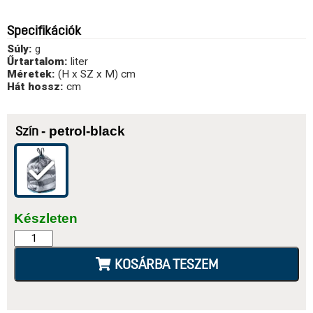
Specifikációk
Súly:
g
Űrtartalom:
liter
Méretek:
(H x SZ x M) cm
Hát hossz:
cm
- petrol-black
Szín
Készleten
KOSÁRBA TESZEM