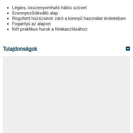
Légies, összenyomható hálós szövet
Szennyeződésálló alap
Rögzített húzózsinór záró a könnyű használat érdekében
Fogantyú az alapon
Két praktikus hurok a felakasztásához
Tulajdonságok