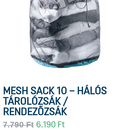
MESH SACK 10 – HÁLÓS
TÁROLÓZSÁK /
RENDEZŐZSÁK
7.790
Ft
6.190
Ft