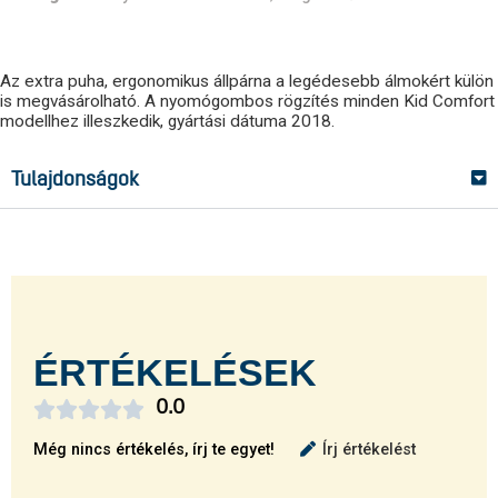
Az extra puha, ergonomikus állpárna a legédesebb álmokért külön
is megvásárolható. A nyomógombos rögzítés minden Kid Comfort
modellhez illeszkedik, gyártási dátuma 2018.
Tulajdonságok
ÉRTÉKELÉSEK





0.0
Még nincs értékelés, írj te egyet!
Írj értékelést