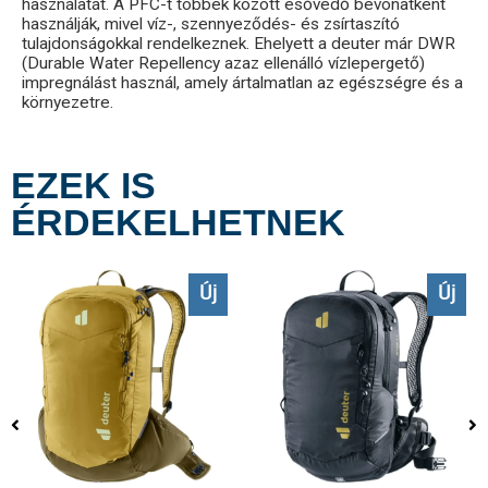
használatát. A PFC-t többek között esővédő bevonatként
használják, mivel víz-, szennyeződés- és zsírtaszító
tulajdonságokkal rendelkeznek. Ehelyett a deuter már DWR
(Durable Water Repellency azaz ellenálló vízlepergető)
impregnálást használ, amely ártalmatlan az egészségre és a
környezetre.
EZEK IS
ÉRDEKELHETNEK
Új
Új