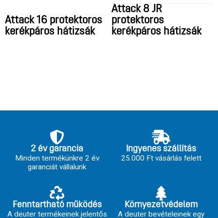
Attack 8 JR
Attack 16 protektoros
protektoros
kerékpáros hátizsák
kerékpáros hátizsák
2 év garancia
Ingyenes szállítás
Minden termékünkre 2 év
25.000 Ft vásárlás felett
garanciát vállalunk
Fenntartható működés
Környezetvédelem
A deuter termékeinek jelentős
A deuter bevételeinek egy