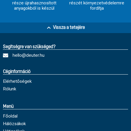
része újrahasznosított
részét környezetvédelemre
anyagokból is készül
fordítja
Vissza a tetejére
Segítségre van szükséged?
hello@deuter.hu
Céginformáció
Elérhetőségek
Rólunk
Menü
Főoldal
Hálózsákok