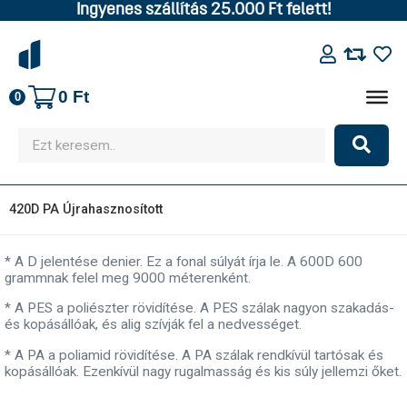
Ingyenes szállítás 25.000 Ft felett!
0
Ft
0
420D PA Újrahasznosított
* A D jelentése denier. Ez a fonal súlyát írja le. A 600D 600
grammnak felel meg 9000 méterenként.
* A PES a poliészter rövidítése. A PES szálak nagyon szakadás-
és kopásállóak, és alig szívják fel a nedvességet.
* A PA a poliamid rövidítése. A PA szálak rendkívül tartósak és
kopásállóak. Ezenkívül nagy rugalmasság és kis súly jellemzi őket.