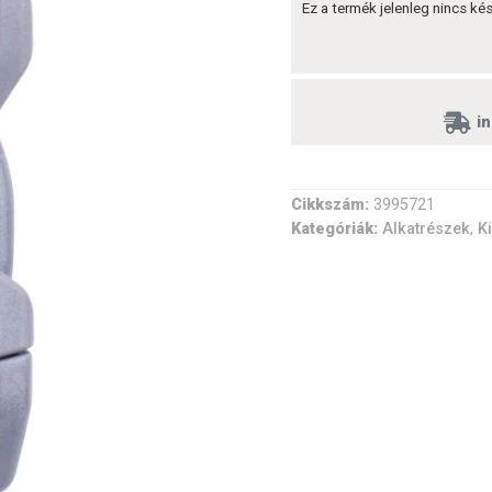
Ez a termék jelenleg nincs k
in
Cikkszám:
3995721
Kategóriák:
Alkatrészek
,
K