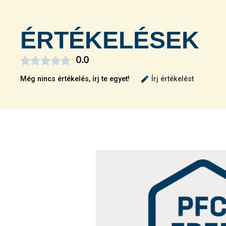
ÉRTÉKELÉSEK





0.0
Még nincs értékelés, írj te egyet!
Írj értékelést