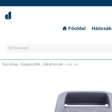
Főoldal
Hátizsá
Kezdőlap
Kiegészítők
Alkatrészek
/
/
/ CSAT 16D