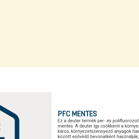
PFC MENTES
Ez a deuter termék per- és polifluorozot
mentes. A deuter így csökkenti a körny
káros, környezetszennyező anyagok has
között esővédő bevonatként használják, 