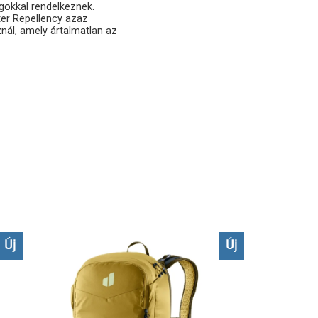
gokkal rendelkeznek.
er Repellency azaz
znál, amely ártalmatlan az
Új
Új