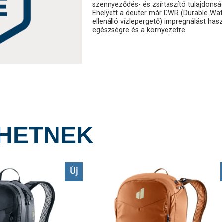
szennyeződés- és zsírtaszító tulajdonsá
Ehelyett a deuter már DWR (Durable Wat
ellenálló vízlepergető) impregnálást has
egészségre és a környezetre.
LHETNEK
Új